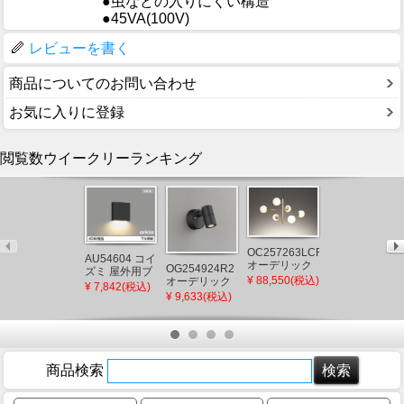
●虫などの入りにくい構造
●45VA(100V)
レビューを書く
商品についてのお問い合わせ
お気に入りに登録
閲覧数ウイークリーランキング
OC257263LCR
AU54604 コイ
AB54640 コイ
オーデリック
OG254924R2
ズミ 屋外用ブ
ズミ ブラケッ
シャンデリア
¥ 88,550(税込)
オーデリック
ラケットライ
トライト LED
¥ 7,842(税込)
¥ 7,034(税込)
ゴールド LED
屋外用スポッ
¥ 9,633(税込)
ト ブラック
電球色 調光
電球色 調光
トライト ブラ
LED（電球
(AB38332L 類
ック LED(電球
色） 下方照射
似品)
色) 広角
(AU49071L 後
継品)
商品検索