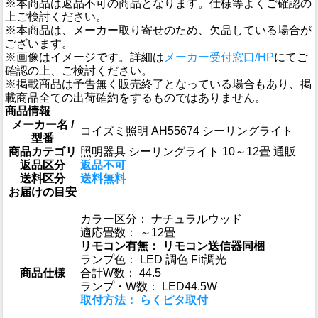
※本商品は返品不可の商品となります。仕様等よくご確認の
上ご検討ください。
※本商品は、メーカー取り寄せのため、欠品している場合が
ございます。
※画像はイメージです。詳細は
メーカー受付窓口/HP
にてご
確認の上、ご検討ください。
※掲載商品は予告無く販売終了となっている場合もあり、掲
載商品全ての出荷確約をするものではありません。
商品情報
メーカー名 /
コイズミ照明 AH55674 シーリングライト
型番
商品カテゴリ
照明器具 シーリングライト 10～12畳 通販
返品区分
返品不可
送料区分
送料無料
お届けの目安
カラー区分： ナチュラルウッド
適応畳数： ～12畳
リモコン有無： リモコン送信器同梱
ランプ色： LED 調色 Fit調光
商品仕様
合計W数： 44.5
ランプ・W数： LED44.5W
取付方法： らくピタ取付