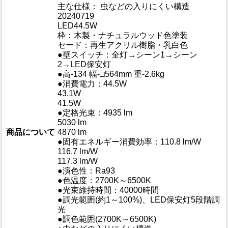
主な仕様： 虫などの入りにくい構造
20240719
LED44.5W
枠：木製・ナチュラルウッド色塗装
セード：再生アクリル樹脂・乳白色
●壁スイッチ：全灯→シーン1→シーン
2→LED保安灯
●高-134 幅-□564mm 重-2.6kg
●消費電力：44.5W
43.1W
41.5W
●定格光束：4935 lm
5030 lm
商品について
4870 lm
●固有エネルギー消費効率：110.8 lm/W
116.7 lm/W
117.3 lm/W
●演色性：Ra93
●色温度：2700K～6500K
●光束維持時間：40000時間
●調光範囲(約1～100%)、LED保安灯5段階調
光
●調色範囲(2700K～6500K)