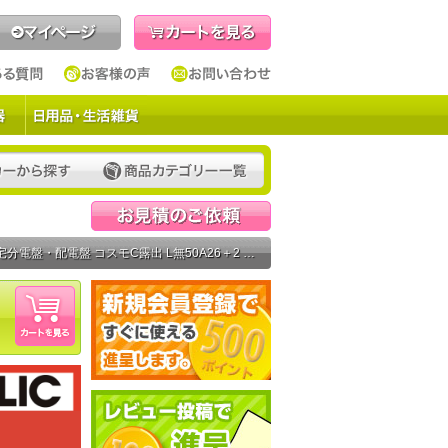
見積依頼
配電盤 コスモC露出 L無50A26＋2 コスモパネルコンパクト21