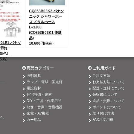
CQ853B03K2 パナソ
ニック シャワーホー
ス メタルホース
L=1200
(CQ853B03K1 後継
品)
30LE1 パナソ
10,600円
(税込)
標示灯
昼白色）
(税込)
商品カテゴリー
ご利用ガイド
照明器具
ご注文方法
ランプ・電球・蛍光灯
お支払方法について
電設資材
配送・送料について
住宅設備・建材
領収書について
DIY・工具・作業用品
返品・交換について
映像・音声・音響機器
ポイントについて
。
家電・AV機器
取り付け方法
い。
カー用品
FAX注文用紙