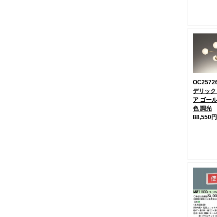
OC2572
デリック
ア ゴール
色 調光
88,550円