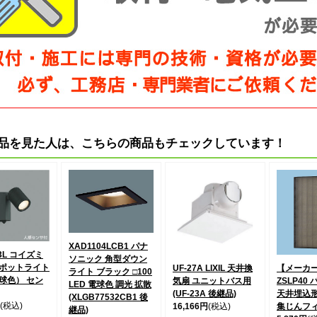
品を見た人は、こちらの商品もチェックしています！
XAD1104LCB1 パナ
23L コイズミ
ソニック 角型ダウン
ポットライト
UF-27A LIXIL 天井換
【メーカー
ライト ブラック □100
電球色） セン
気扇 ユニットバス用
ZSLP40
LED 電球色 調光 拡散
(UF-23A 後継品)
天井埋込
(XLGB77532CB1 後
(税込)
16,166円
(税込)
集じんフ
継品)