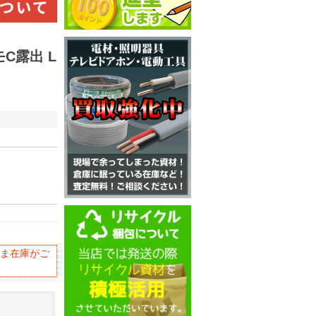
C露出 L
ま在庫がご