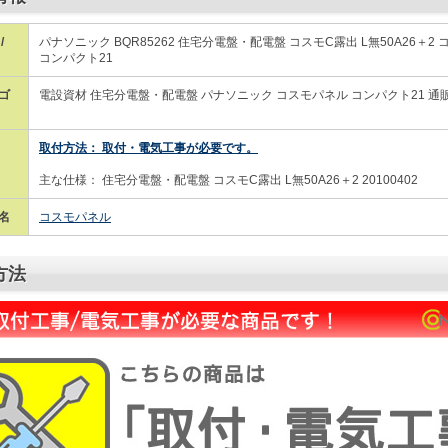
/
パナソニック BQR85262 住宅分電盤・配電盤 コスモC露出 L無50A26＋2
コンパクト21
ゴ
電設資材 住宅分電盤・配電盤 パナソニック コスモパネル コンパクト21 通
取付方法： 取付・電気工事が必要です。
主な仕様： 住宅分電盤・配電盤 コスモC露出 L無50A26＋2 20100402
名
コスモパネル
方法