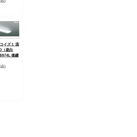
税込)
8 コイズミ 流
ED（昼白
6974L 後継
税込)