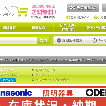
パナソニック住宅用
コスモパネル コンパクト21
BQR85262 パナソニック 住宅分電盤・
お気に入り一覧
ゲストさん
マイページ
パスワードをお忘れの場合
ログイン