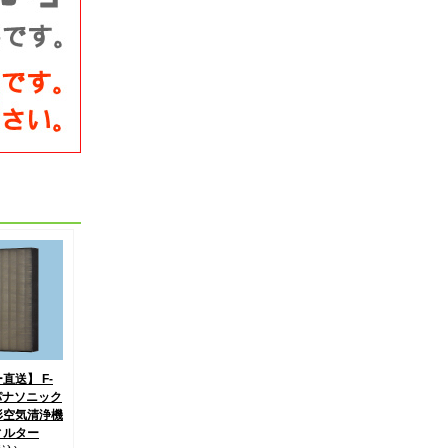
直送】 F-
 パナソニック
形空気清浄機
ィルター