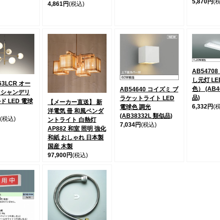
5,870円
(
4,861円
(税込)
AB5470
し元灯 L
63LCR オー
色） (AB4
AB54640 コイズミ ブ
 シャンデリ
品)
ラケットライト LED
ド LED 電球
【メーカー直送】 新
6,332円
(
電球色 調光
洋電気 冊 和風ペンダ
(AB38332L 類似品)
(税込)
ントライト 白熱灯
7,034円
(税込)
AP882 和室 照明 強化
和紙 おしゃれ 日本製
国産 木製
97,900円
(税込)