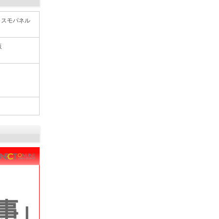
 コスモパネル
販