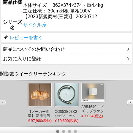
商品仕様
本体サイズ： 362×374×374・重4.4kg
主な仕様： 30cm羽根 単相100V
【2023新規商材(三菱)】 20230712
シリーズ
サイクル扇
名
レビューを書く
商品についてのお問い合わせ
お気に入りに登録
閲覧数ウイークリーランキング
AB54640 コイ
ズミ ブラケッ
【メーカー直
CQ853B03K2
UF-27A LIXIL
トライト LED
送】 新洋電気
パナソニック
天井換気扇 ユ
¥ 7,034(税込)
電球色 調光
冊 和風ペンダ
シャワーホー
ニットバス用
¥ 97,900(税込)
¥ 10,600(税込)
¥ 16,166(税込)
(AB38332L 類
ントライト 白
ス メタルホー
(UF-23A 後継
似品)
熱灯 AP882 和
ス L=1200
品)
室 照明 強化和
(CQ853B03K1