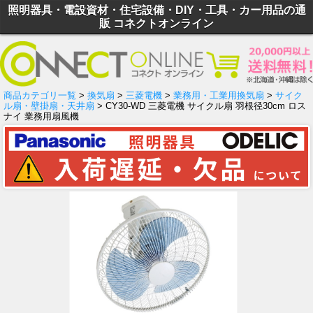
照明器具・電設資材・住宅設備・DIY・工具・カー用品の通
販 コネクトオンライン
商品カテゴリ一覧
>
換気扇
>
三菱電機
>
業務用・工業用換気扇
>
サイク
ル扇・壁掛扇・天井扇
> CY30-WD 三菱電機 サイクル扇 羽根径30cm ロス
ナイ 業務用扇風機