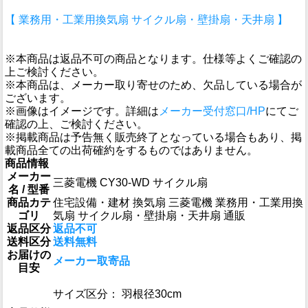
【 業務用・工業用換気扇 サイクル扇・壁掛扇・天井扇 】
※本商品は返品不可の商品となります。仕様等よくご確認の
上ご検討ください。
※本商品は、メーカー取り寄せのため、欠品している場合が
ございます。
※画像はイメージです。詳細は
メーカー受付窓口/HP
にてご
確認の上、ご検討ください。
※掲載商品は予告無く販売終了となっている場合もあり、掲
載商品全ての出荷確約をするものではありません。
商品情報
メーカー
三菱電機 CY30-WD サイクル扇
名 / 型番
商品カテ
住宅設備・建材 換気扇 三菱電機 業務用・工業用換
ゴリ
気扇 サイクル扇・壁掛扇・天井扇 通販
返品区分
返品不可
送料区分
送料無料
お届けの
メーカー取寄品
目安
サイズ区分： 羽根径30cm