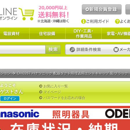
プション
DH0267 パナソニック 配線ダクト用埋込用エンドキャップ 黒 ブラック
お気に入り一覧
ゲストさん
マイページ
パスワードをお忘れの場合
ログイン