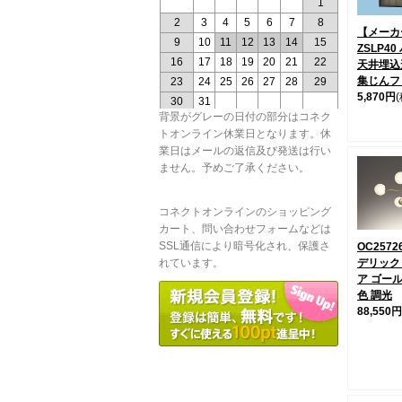
【メーカー
ZSLP4
天井埋込
集じんフ
5,870円
背景がグレーの日付の部分はコネク
トオンライン休業日となります。休
業日はメールの返信及び発送は行い
ません。予めご了承ください。
コネクトオンラインのショッピング
カート、問い合わせフォームなどは
SSL通信により暗号化され、保護さ
OC2572
デリック
れています。
ア ゴール
色 調光
88,550円