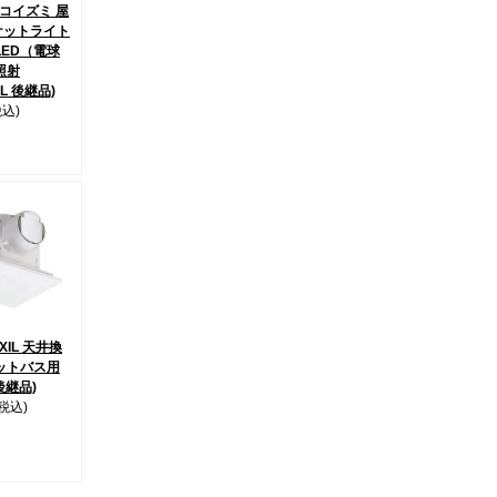
4 コイズミ 屋
ケットライト
LED（電球
照射
1L 後継品)
税込)
IXIL 天井換
ットバス用
 後継品)
(税込)