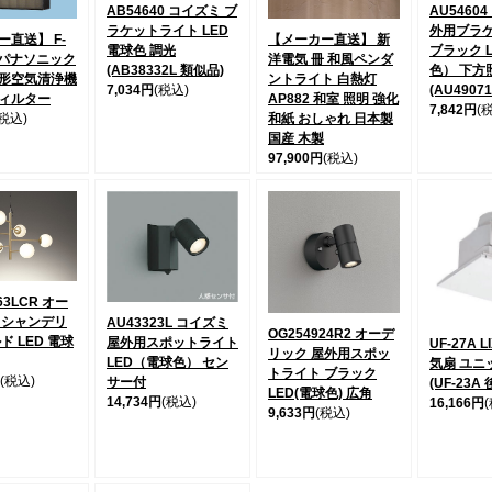
AB54640 コイズミ ブ
AU5460
ラケットライト LED
外用ブラ
直送】 F-
【メーカー直送】 新
電球色 調光
ブラック 
0 パナソニック
洋電気 冊 和風ペンダ
(AB38332L 類似品)
色） 下方
形空気清浄機
ントライト 白熱灯
7,034円
(税込)
(AU4907
ィルター
AP882 和室 照明 強化
7,842円
(
(税込)
和紙 おしゃれ 日本製
国産 木製
97,900円
(税込)
63LCR オー
 シャンデリ
AU43323L コイズミ
OG254924R2 オーデ
ド LED 電球
屋外用スポットライト
UF-27A L
リック 屋外用スポッ
LED（電球色） セン
気扇 ユニ
トライト ブラック
(税込)
サー付
(UF-23A
LED(電球色) 広角
14,734円
(税込)
16,166円
9,633円
(税込)