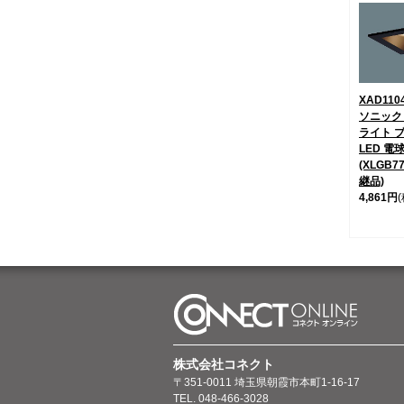
XAD110
ソニック
ライト ブ
LED 電
(XLGB7
継品)
4,861円
株式会社コネクト
〒351-0011 埼玉県朝霞市本町1-16-17
TEL. 048-466-3028