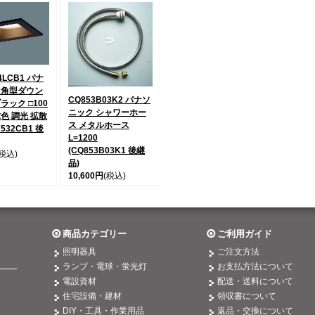
4LCB1 パナ
 角型ダウン
CQ853B03K2 パナソ
ラック □100
ニック シャワーホー
球色 調光 拡散
ス メタルホース
7532CB1 後
L=1200
(CQ853B03K1 後継
(税込)
品)
10,600円
(税込)
商品カテゴリー
ご利用ガイド
照明器具
ご注文方法
ランプ・電球・蛍光灯
お支払方法について
電設資材
配送・送料について
住宅設備・建材
領収書について
DIY・工具・作業用品
返品・交換について