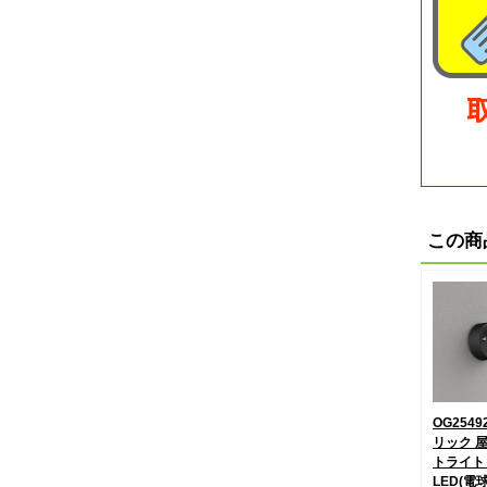
この商
OG2549
リック 
トライト
LED(電