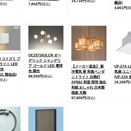
14,734円
(税込)
継品)
(税込)
7,842円
(税込)
4,861円
(
OC257263LCR オー
40 コイズミ ブ
デリック シャンデリ
ライト LED
ア ゴールド LED 電球
【メーカー直送】 新
UF-27A L
調光
色 調光
洋電気 冊 和風ペンダ
気扇 ユニ
32L 類似品)
88,550円
(税込)
ントライト 白熱灯
(UF-23A
(税込)
AP882 和室 照明 強化
16,166円
和紙 おしゃれ 日本製
国産 木製
97,900円
(税込)