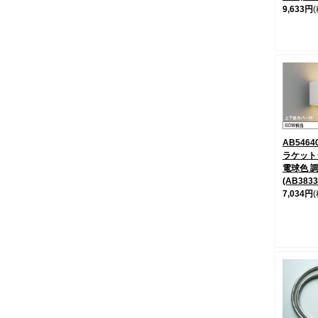
9,633円
AB546
ラケット
電球色 
(AB383
7,034円