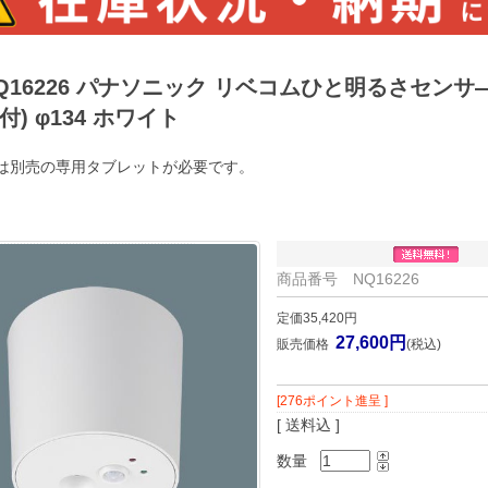
Q16226 パナソニック リベコムひと明るさセンサ
付) φ134 ホワイト
は別売の専用タブレットが必要です。
商品番号 NQ16226
定価35,420円
27,600円
販売価格
(税込)
[276ポイント進呈 ]
[ 送料込 ]
数量