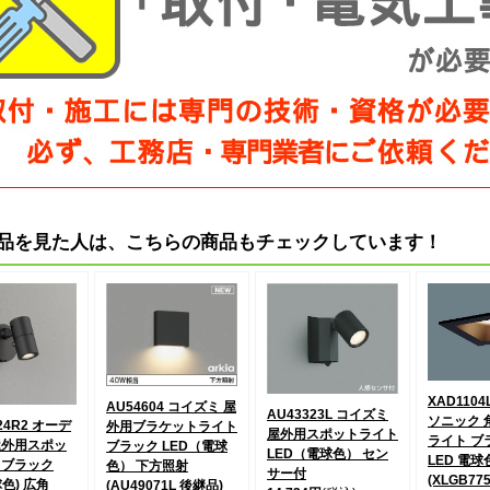
品を見た人は、こちらの商品もチェックしています！
XAD1104
AU54604 コイズミ 屋
AU43323L コイズミ
ソニック 
24R2 オーデ
外用ブラケットライト
屋外用スポットライト
ライト ブラ
屋外用スポッ
ブラック LED（電球
LED（電球色） セン
LED 電球
 ブラック
色） 下方照射
サー付
(XLGB77
球色) 広角
(AU49071L 後継品)