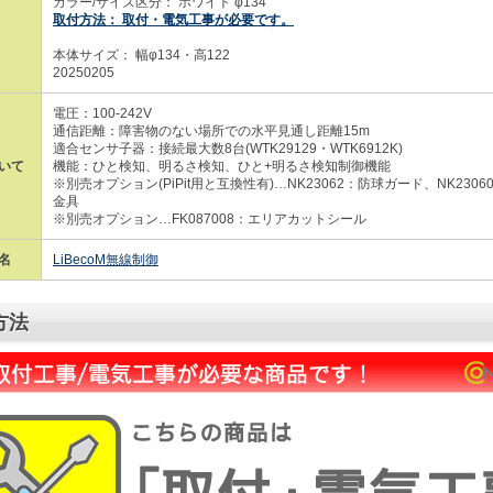
カラー/サイズ区分： ホワイト φ134
取付方法： 取付・電気工事が必要です。
本体サイズ： 幅φ134・高122
20250205
電圧：100-242V
通信距離：障害物のない場所での水平見通し距離15m
適合センサ子器：接続最大数8台(WTK29129・WTK6912K)
いて
機能：ひと検知、明るさ検知、ひと+明るさ検知制御機能
※別売オプション(PiPit用と互換性有)…NK23062：防球ガード、NK230
金具
※別売オプション…FK087008：エリアカットシール
名
LiBecoM無線制御
方法