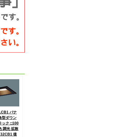
LCB1 パナ
角型ダウン
ック □100
色 調光 拡散
532CB1 後