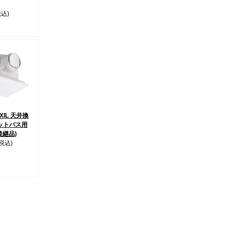
税込)
IXIL 天井換
ットバス用
 後継品)
(税込)