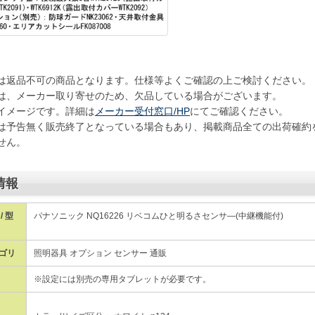
は返品不可の商品となります。仕様等よくご確認の上ご検討ください。
は、メーカー取り寄せのため、欠品している場合がございます。
イメージです。詳細は
メーカー受付窓口/HP
にてご確認ください。
は予告無く販売終了となっている場合もあり、掲載商品全ての出荷確約
せん。
情報
/ 型
パナソニック NQ16226 リベコムひと明るさセンサ―(中継機能付)
ゴリ
照明器具 オプション センサー 通販
※設定には別売の専用タブレットが必要です。