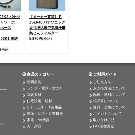
B03K2 パナソ
【メーカー直送】 F-
シャワーホー
ZSLP40 パナソニック
ルホース
天井埋込形空気清浄機
集じんフィルター
B03K1 後継
5,870円
(税込)
(税込)
商品カテゴリー
ご利用ガイド
照明器具
ご注文方法
ランプ・電球・蛍光灯
お支払方法について
電設資材
配送・送料について
住宅設備・建材
領収書について
DIY・工具・作業用品
返品・交換について
映像・音声・音響機器
ポイントについて
。
家電・AV機器
取り付け方法
い。
カー用品
FAX注文用紙