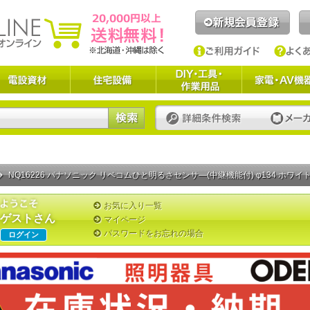
NQ16226 パナソニック リベコムひと明るさセンサ―(中継機能付) φ134 ホワイ
お気に入り一覧
ゲストさん
マイページ
パスワードをお忘れの場合
ログイン