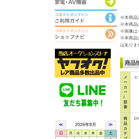
※本商品
※本商品
※画像は
※本商品
はありま
商品
メ
セ
ー
カ
ー
/
型
番
商
D
品
カ
テ
ゴ