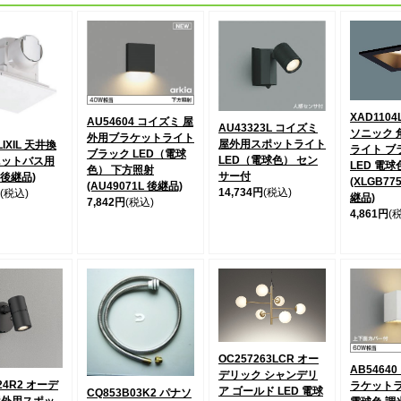
XAD1104
AU54604 コイズミ 屋
AU43323L コイズミ
ソニック 
外用ブラケットライト
屋外用スポットライト
LIXIL 天井換
ライト ブラ
ブラック LED（電球
LED（電球色） セン
ニットバス用
LED 電球
色） 下方照射
サー付
A 後継品)
(XLGB77
(AU49071L 後継品)
14,734円
(税込)
(税込)
継品)
7,842円
(税込)
4,861円
(
OC257263LCR オー
AB5464
デリック シャンデリ
24R2 オーデ
ラケットラ
ア ゴールド LED 電球
CQ853B03K2 パナソ