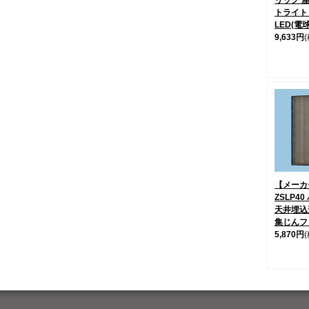
リック 
トライト
LED(電
9,633円
【メーカー
ZSLP4
天井埋込
集じんフ
5,870円