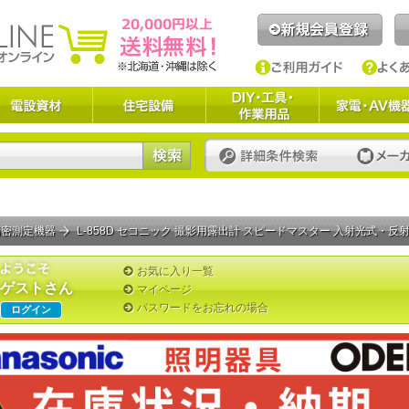
精密測定機器
L-858D セコニック 撮影用露出計 スピードマスター 入射光式・反射
お気に入り一覧
ゲストさん
マイページ
パスワードをお忘れの場合
ログイン