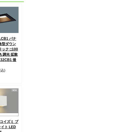
LCB1 パナ
角型ダウン
ック □100
色 調光 拡散
532CB1 後
税込)
0 コイズミ ブ
イト LED