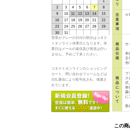
リ
注
※
意
事
項
背景がグレーの日付の部分はコネク
トオンライン休業日となります。休
商
サ
品
業日はメールの返信及び発送は行い
仕
本体
ません。予めご了承ください。
様
主
光
コネクトオンラインのショッピング
フ
カート、問い合わせフォームなどは
商
ス
SSL通信により暗号化され、保護さ
品
式
れています。
に
単
つ
露
い
に
て
形
この商