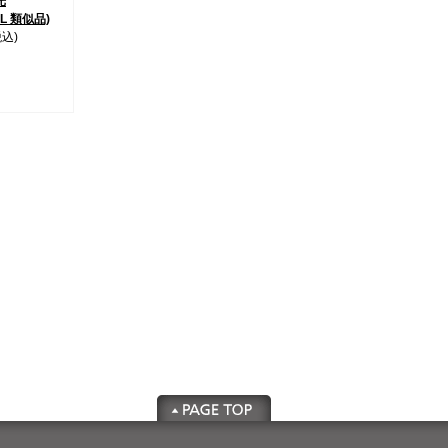
光
2L 類似品)
税込)