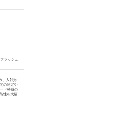
/フラッシュ
み、入射光
時間の測定や
モード搭載の
機能性を大幅