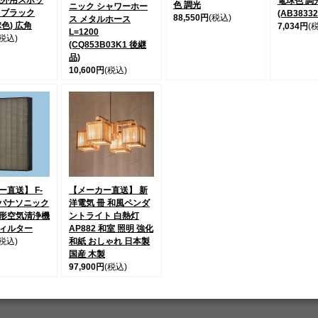
屋外用スポッ
電球色 調
色 調光
ニック シャワーホー
 ブラック
(AB3833
88,550円
(税込)
ス メタルホース
球色) 広角
7,034円
(
L=1200
(税込)
(CQ853B03K1 後継
品)
10,600円
(税込)
直送】 F-
【メーカー直送】 新
0 パナソニック
洋電気 冊 和風ペンダ
形空気清浄機
ントライト 白熱灯
ィルター
AP882 和室 照明 強化
(税込)
和紙 おしゃれ 日本製
国産 木製
97,900円
(税込)