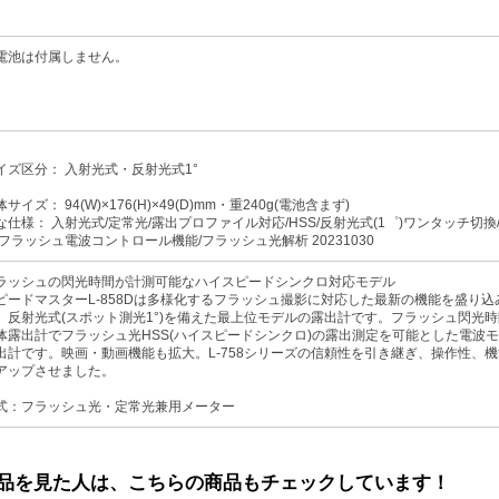
電池は付属しません。
イズ区分： 入射光式・反射光式1°
サイズ： 94(W)×176(H)×49(D)mm・重240g(電池含まず)
な仕様： 入射光式/定常光/露出プロファイル対応/HSS/反射光式(1゜)ワンタッチ切換
/フラッシュ電波コントロール機能/フラッシュ光解析 20231030
ラッシュの閃光時間が計測可能なハイスピードシンクロ対応モデル
ピードマスターL-858Dは多様化するフラッシュ撮影に対応した最新の機能を盛り込
、反射光式(スポット測光1°)を備えた最上位モデルの露出計です。フラッシュ閃光
体露出計でフラッシュ光HSS(ハイスピードシンクロ)の露出測定を可能とした電波
出計です。映画・動画機能も拡大。L-758シリーズの信頼性を引き継ぎ、操作性、
アップさせました。
式：フラッシュ光・定常光兼用メーター
品を見た人は、こちらの商品もチェックしています！