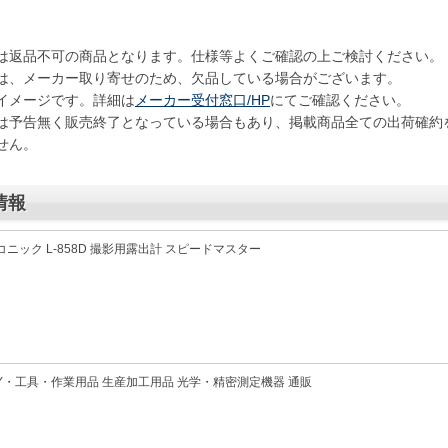
は返品不可の商品となります。仕様等よくご確認の上ご検討ください。
は、メーカー取り寄せのため、欠品している場合がございます。
イメージです。詳細は
メーカー受付窓口/HP
にてご確認ください。
は予告無く販売終了となっている場合もあり、掲載商品全ての出荷確約
せん。
情報
コニック L-858D 撮影用露出計 スピードマスター
IY・工具・作業用品 生産加工用品 光学・精密測定機器 通販