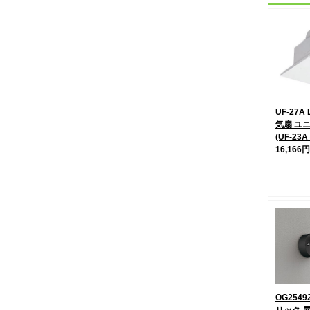
UF-27A 
気扇 ユ
(UF-23
16,166円
OG2549