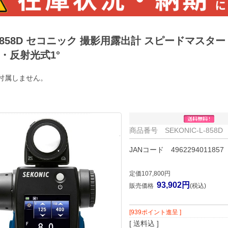
-858D セコニック 撮影用露出計 スピードマスター
・反射光式1°
付属しません。
商品番号 SEKONIC-L-858D
JANコード 4962294011857
定価107,800円
93,902円
販売価格
(税込)
[939ポイント進呈 ]
[ 送料込 ]