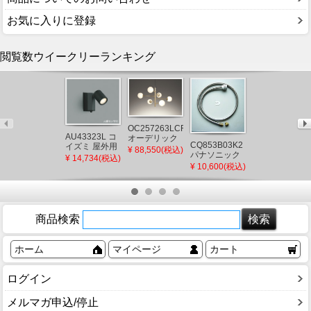
お気に入りに登録
閲覧数ウイークリーランキング
OC257263LCR
XAD1104LCB1
AU43323L コ
オーデリック
パナソニック
CQ853B03K2
イズミ 屋外用
シャンデリア
¥ 88,550(税込)
角型ダウンラ
¥ 4,861(税込)
パナソニック
スポットライ
ゴールド LED
¥ 14,734(税込)
イト ブラック
シャワーホー
ト LED（電球
¥ 10,600(税込)
電球色 調光
□100 LED 電
ス メタルホー
色） センサー
球色 調光 拡散
ス L=1200
付
(XLGB77532C
(CQ853B03K1
後継品)
後継品)
商品検索
ホーム
マイページ
カート
ログイン
メルマガ申込/停止