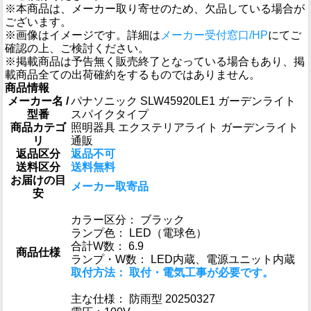
※本商品は、メーカー取り寄せのため、欠品している場合が
ございます。
※画像はイメージです。詳細は
メーカー受付窓口/HP
にてご
確認の上、ご検討ください。
※掲載商品は予告無く販売終了となっている場合もあり、掲
載商品全ての出荷確約をするものではありません。
商品情報
メーカー名 /
パナソニック SLW45920LE1 ガーデンライト
型番
スパイクタイプ
商品カテゴ
照明器具 エクステリアライト ガーデンライト
リ
通販
返品区分
返品不可
送料区分
送料無料
お届けの目
メーカー取寄品
安
カラー区分： ブラック
ランプ色： LED（電球色）
合計W数： 6.9
商品仕様
ランプ・W数： LED内蔵、電源ユニット内蔵
取付方法： 取付・電気工事が必要です。
主な仕様： 防雨型 20250327