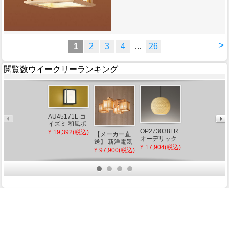
>
1
2
3
4
…
26
閲覧数ウイークリーランキング
AH56174 コイ
AU45171L コ
ズミ 和風シー
イズミ 和風ポ
リングライト
ーチライト
¥ 38,024(税込)
OP273038LR
¥ 19,392(税込)
【メーカー直
LED 調色 Fit調
LED（電球
オーデリック
送】 新洋電気
光 ～12畳
色）
和風ペンダン
¥ 17,904(税込)
冊 和風ペンダ
¥ 97,900(税込)
トライト φ210
ントライト 白
LED（電球
熱灯 AP882 和
色）
室 照明 強化和
紙 おしゃれ 日
本製 国産 木製
商品検索
ホーム
マイページ
カート