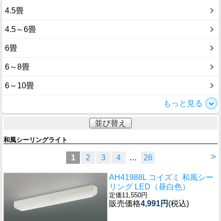
4.5畳
4.5～6畳
6畳
6～8畳
6～10畳
もっと見る
並び替え
和風シーリングライト
>
1
2
3
4
…
26
AH41988L コイズミ 和風シー
リング LED（昼白色）
定価11,550円
販売価格
4,991円
(税込)