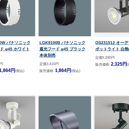
00W パナソニック
LGK9100B パナソニック
OS231512 オー
 φ45 ホワイト
遮光フード φ45 ブラック
ポットライト 白熱
本体別売
定価5,390円
2,325円
0円
定価3,410円
販売価格
1,864円
1,864円
(税込)
販売価格
(税込)