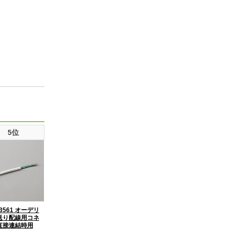
5位
3561 オーデリ
送り配線用コネ
直接連結時用