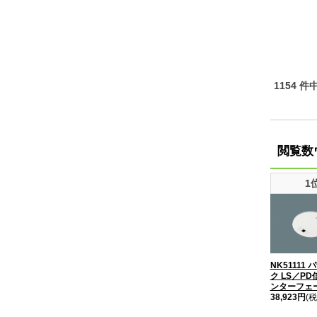
1154 件
閲覧数
1
NK51111
ク LS／P
ンターフェー
38,923円
(税