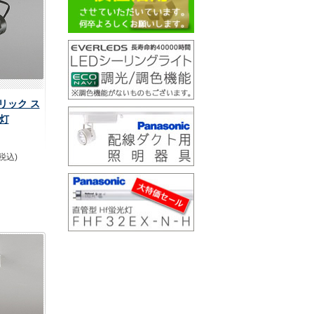
デリック ス
灯
(税込)