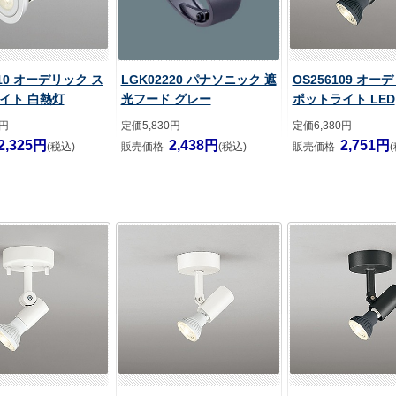
510 オーデリック ス
LGK02220 パナソニック 遮
OS256109 オー
イト 白熱灯
光フード グレー
ポットライト LED
0円
定価5,830円
定価6,380円
2,325円
2,438円
2,751円
(税込)
販売価格
(税込)
販売価格