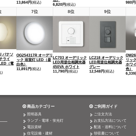
13,864円
(税込)
980円
6,820円
(税込)
位
7位
8位
9位
7U パナソ
OG254317R オーデリ
OW26
LC703 オーデリック
LC218 オーデリック
チライ
ック 浴室灯 LED（昼
リック
LED用逆位相調光器
LED用逆位相調光器
LED（電
白色）
ホワイ
450VA ホワイト
グレー
11,891円
(税込)
色）
11,790円
(税込)
12,548円
(税込)
込)
6,33
商品カテゴリー
ご利用ガイド
照明器具
ご注文方法
ランプ・電球・蛍光灯
お支払方法について
電設資材
配送・送料について
住宅設備・建材
領収書について