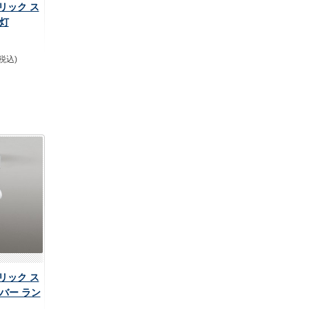
デリック ス
灯
(税込)
デリック ス
バー ラン