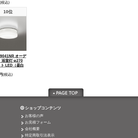
(税込)
10位
9041NR オーデ
 浴室灯 φ270
ト LED（昼白
9円
(税込)
ショップコンテンツ
お客様の声
お見積フォーム
会社概要
特定商取引法表示