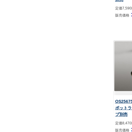
定価7,59
販売価格
OS256
ポットラ
プ別売
定価8,47
販売価格