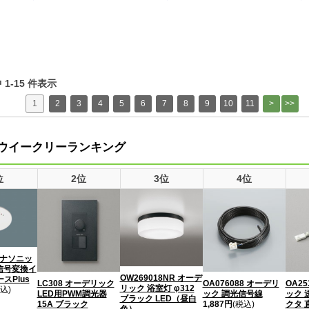
中 1-15 件表示
1
2
3
4
5
6
7
8
9
10
11
ウイークリーランキング
位
2位
3位
4位
 パナソニッ
D信号変換イ
OW269018NR オーデ
スPlus
LC308 オーデリック
OA076088 オーデリ
OA25
リック 浴室灯 φ312
込)
LED用PWM調光器
ック 調光信号線
ック 
ブラック LED（昼白
15A ブラック
1,887円
(税込)
クタ 
色）