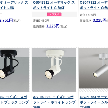
107 オーデリック ス
OS047311 オーデリック ス
OS047312 オー
イト LED
ポットライト 白熱灯
ポットライト 白熱
0円
定価7,480円
2,751円
3,225円
(税込)
定価7,480円
販売価格
3,225円
販売価格
(税込)
0382 コイズミ スポ
ASE940380 コイズミ スポ
OS256754 オー
ト ブラック ランプ
ットライト ホワイト ランプ
ポットライト シル
別売
プ別売