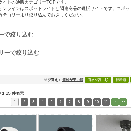
ライトの通販カテゴリーTOPです。
オンラインはスポットライトと関連商品の通販サイトです。スポッ
カテゴリーより絞り込んでお探しください。
ーで絞り込む
[+]
リーで絞り込む
[+]
並び替え
価格が安い順
価格が高い順
新着順
中 1-15 件表示
1
2
3
4
5
6
7
8
9
10
11