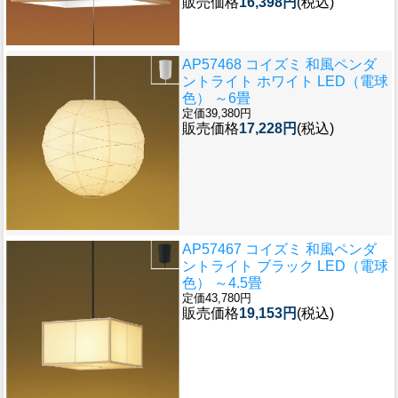
販売価格
16,398円
(税込)
AP57468 コイズミ 和風ペンダ
ントライト ホワイト LED（電球
色） ～6畳
定価39,380円
販売価格
17,228円
(税込)
AP57467 コイズミ 和風ペンダ
ントライト ブラック LED（電球
色） ～4.5畳
定価43,780円
販売価格
19,153円
(税込)