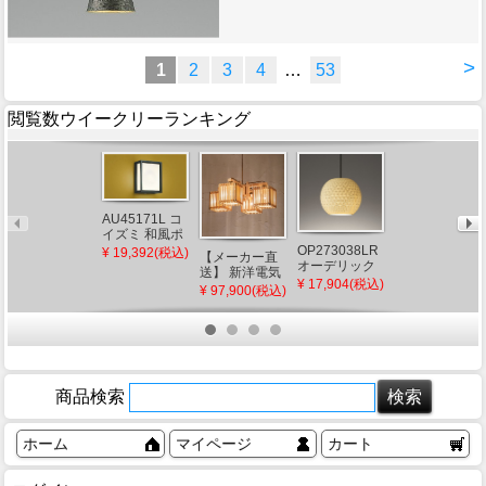
>
1
2
3
4
…
53
閲覧数ウイークリーランキング
AH56174 コイ
AU45171L コ
ズミ 和風シー
イズミ 和風ポ
リングライト
ーチライト
¥ 38,024(税込)
OP273038LR
¥ 19,392(税込)
【メーカー直
LED 調色 Fit調
LED（電球
オーデリック
送】 新洋電気
光 ～12畳
色）
和風ペンダン
¥ 17,904(税込)
冊 和風ペンダ
¥ 97,900(税込)
トライト φ210
ントライト 白
LED（電球
熱灯 AP882 和
色）
室 照明 強化和
紙 おしゃれ 日
本製 国産 木製
商品検索
ホーム
マイページ
カート