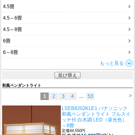
4.5畳
4.5～6畳
4.5～8畳
6畳
6～8畳
もっと見る
並び替え
和風ペンダントライト
>
1
2
3
4
…
53
LSEB8202KLE1 パナソニック
和風ペンダントライト プルスイ
ッチ付 白木調 LED（昼光色）
～8畳
定価44,550円