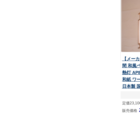
【メーカ
間 和風
熱灯 AP
和紙 ワ
日本製 
定価23,1
販売価格