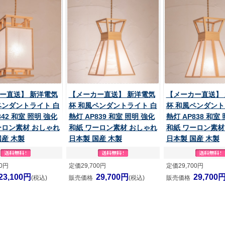
ー直送】 新洋電気
【メーカー直送】 新洋電気
【メーカー直送】
ペンダントライト 白
杯 和風ペンダントライト 白
杯 和風ペンダント
842 和室 照明 強化
熱灯 AP839 和室 照明 強化
熱灯 AP838 和室
ーロン素材 おしゃれ
和紙 ワーロン素材 おしゃれ
和紙 ワーロン素材
国産 木製
日本製 国産 木製
日本製 国産 木製
00円
定価29,700円
定価29,700円
23,100円
29,700円
29,700
(税込)
販売価格
(税込)
販売価格