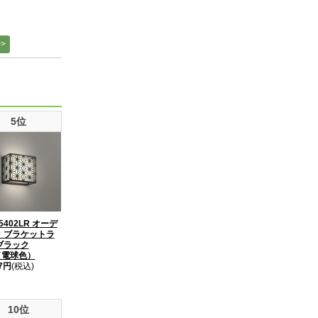
5位
5402LR オーデ
 ブラケットラ
ブラック
（電球色）
37円
(税込)
10位