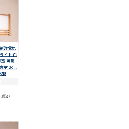
 新洋電気
ライト 白
 和室 照明
素材 おし
木製
円
(税込)