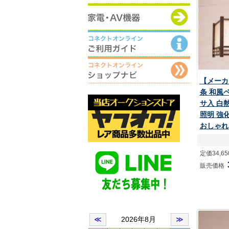
【メーカ
条 和風
サ入 白熱
照明 強
おしゃれ
定価34,6
販売価格