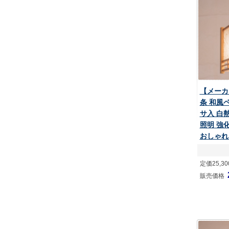
【メーカ
条 和風
サ入 白熱
照明 強
おしゃれ
定価25,3
販売価格