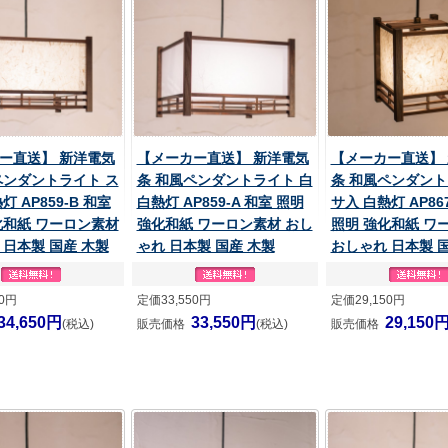
ー直送】 新洋電気
【メーカー直送】 新洋電気
【メーカー直送】
ペンダントライト ス
条 和風ペンダントライト 白
条 和風ペンダント
灯 AP859-B 和室
白熱灯 AP859-A 和室 照明
サ入 白熱灯 AP86
化和紙 ワーロン素材
強化和紙 ワーロン素材 おし
照明 強化和紙 ワ
 日本製 国産 木製
ゃれ 日本製 国産 木製
おしゃれ 日本製 
50円
定価33,550円
定価29,150円
34,650円
33,550円
29,150
(税込)
販売価格
(税込)
販売価格