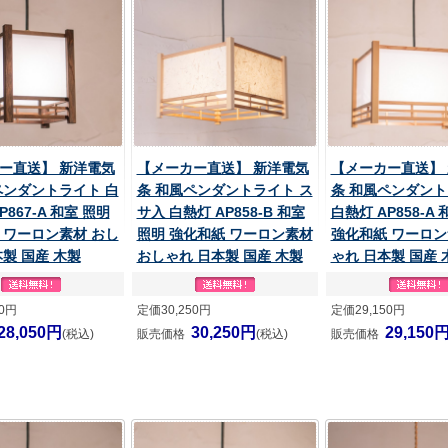
ー直送】 新洋電気
【メーカー直送】 新洋電気
【メーカー直送】
ペンダントライト 白
条 和風ペンダントライト ス
条 和風ペンダント
P867-A 和室 照明
サ入 白熱灯 AP858-B 和室
白熱灯 AP858-A
 ワーロン素材 おし
照明 強化和紙 ワーロン素材
強化和紙 ワーロン
製 国産 木製
おしゃれ 日本製 国産 木製
ゃれ 日本製 国産 
50円
定価30,250円
定価29,150円
28,050円
30,250円
29,150
(税込)
販売価格
(税込)
販売価格