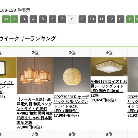
 106-120 件表示
3
4
5
6
7
8
9
10
11
12
13
ウイークリーランキング
位
2位
3位
4位
AH56174 コイズミ 和
L コイズミ
風シーリングライト
ライト
LED 調色 Fit調光 ～
色）
12畳
込)
OP273038LR オーデ
OB25
【メーカー直送】 新
38,024円
(税込)
リック 和風ペンダン
リック
洋電気 冊 和風ペンダ
トライト φ210
イト 
ントライト 白熱灯
LED（電球色）
LED
AP882 和室 照明 強化
17,904円
(税込)
31,9
和紙 おしゃれ 日本製
国産 木製
97,900円
(税込)
位
7位
8位
9位