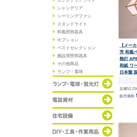
シャンデリア
シーリングファン
スタンドライト
和風照明器具
オプション
【メーカ
ベストセレクション
芳 和風
施設用照明器具
熱灯 AP
その他商品
和紙 ワ
ランプ・電球
日本製 
定価52,2
販売価格