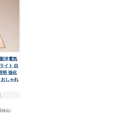
 新洋電気
ライト 白
 照明 強化
 おしゃれ
円
(税込)