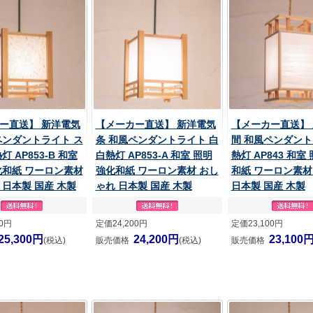
ー直送】 新洋電気
【メーカー直送】 新洋電気
【メーカー直送】
ペンダントライト ス
条 和風ペンダントライト 白
間 和風ペンダント
灯 AP853-B 和室
白熱灯 AP853-A 和室 照明
熱灯 AP843 和室
化和紙 ワーロン素材
強化和紙 ワーロン素材 おし
和紙 ワーロン素材
 日本製 国産 木製
ゃれ 日本製 国産 木製
日本製 国産 木製
00円
定価24,200円
定価23,100円
25,300円
24,200円
23,100
(税込)
販売価格
(税込)
販売価格