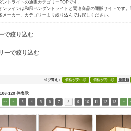
ダントライトの通販カテゴリーTOPです。
オンラインは和風ペンダントライトと関連商品の通販サイトです。
各メーカー、カテゴリーより絞り込んでお探しください。
ーで絞り込む
[+]
リーで絞り込む
[+]
並び替え
価格が安い順
価格が高い順
新着順
 106-120 件表示
3
4
5
6
7
8
9
10
11
12
13