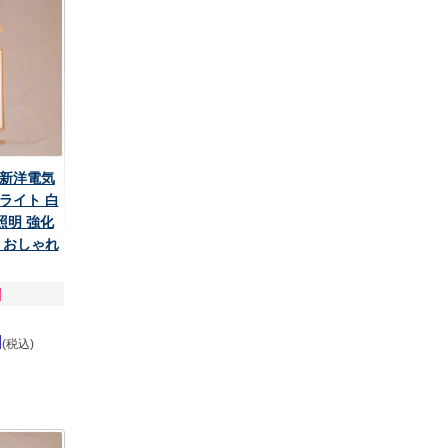
 新洋電気
ライト 白
 照明 強化
 おしゃれ
円
(税込)