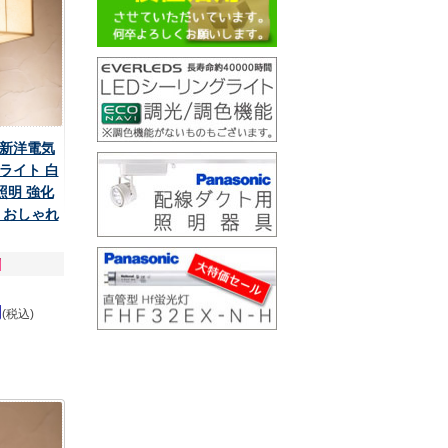
 新洋電気
ライト 白
 照明 強化
 おしゃれ
円
(税込)