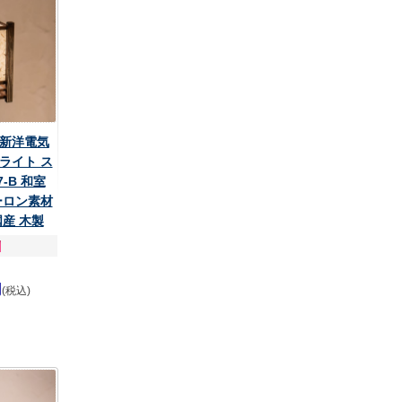
 新洋電気
ライト ス
7-B 和室
ーロン素材
国産 木製
円
(税込)