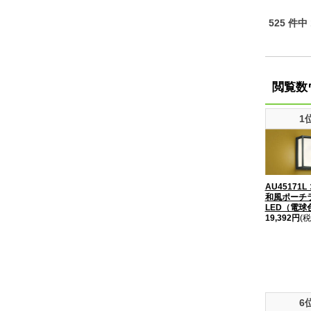
525 件中
閲覧数
1
AU45171
和風ポーチ
LED（電球
19,392円
(税
6