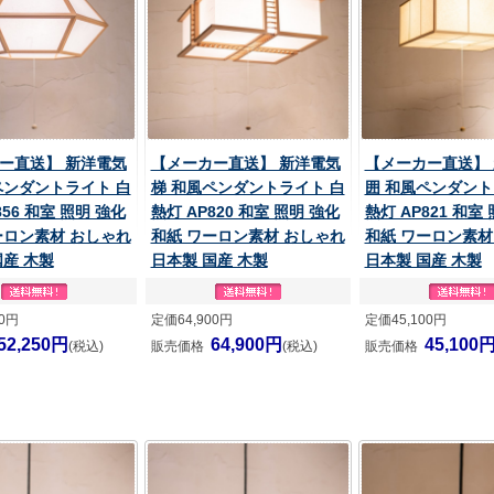
ー直送】 新洋電気
【メーカー直送】 新洋電気
【メーカー直送】
ペンダントライト 白
梯 和風ペンダントライト 白
囲 和風ペンダント
856 和室 照明 強化
熱灯 AP820 和室 照明 強化
熱灯 AP821 和室
ーロン素材 おしゃれ
和紙 ワーロン素材 おしゃれ
和紙 ワーロン素材
国産 木製
日本製 国産 木製
日本製 国産 木製
50円
定価64,900円
定価45,100円
52,250円
64,900円
45,100
(税込)
販売価格
(税込)
販売価格