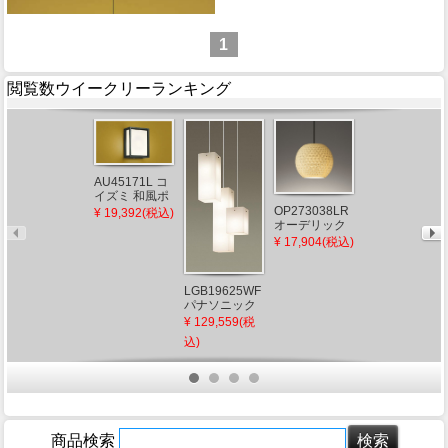
1
閲覧数ウイークリーランキング
AU45171L コ
イズミ 和風ポ
ーチライト
OP273038LR
¥ 19,392(税込)
【メーカー直
LED（電球
オーデリック
送】 新洋電気
色）
和風ペンダン
¥ 17,904(税込)
冊 和風ペンダ
¥ 97,900(税込)
トライト φ210
ントライト 白
LED（電球
熱灯 AP882 和
色）
室 照明 強化和
LGB19625WF
紙 おしゃれ 日
パナソニック
本製 国産 木製
吹き抜け用ペ
¥ 129,559(税
ンダントライ
込)
ト ホワイト
LED（電球
色） ～10畳
(LGB19625WZ
後継)
商品検索