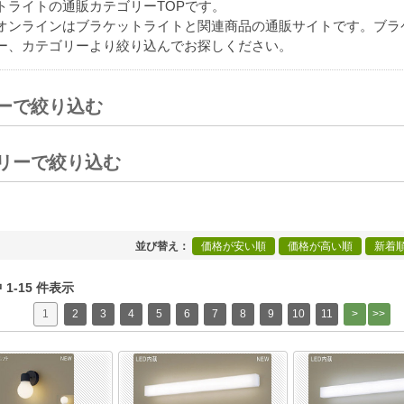
トライトの通販カテゴリーTOPです。
オンラインはブラケットライトと関連商品の通販サイトです。ブラ
ー、カテゴリーより絞り込んでお探しください。
ーで絞り込む
[+]
リーで絞り込む
[+]
並び替え
価格が安い順
価格が高い順
新着
中 1-15 件表示
1
2
3
4
5
6
7
8
9
10
11