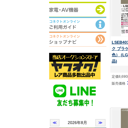
LSEB4
ク ブラ
色） (LG
品)
定価8,69
販売価格