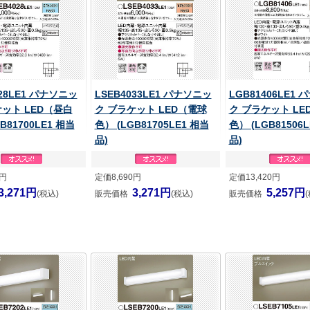
028LE1 パナソニッ
LSEB4033LE1 パナソニッ
LGB81406LE1
ケット LED（昼白
ク ブラケット LED（電球
ク ブラケット LE
B81700LE1 相当
色） (LGB81705LE1 相当
色） (LGB81506
品)
品)
0円
定価8,690円
定価13,420円
3,271円
3,271円
5,257円
(税込)
販売価格
(税込)
販売価格