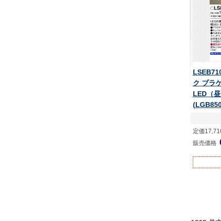
LSEB7
ク ブラ
LED（
(LGB85
定価17,7
販売価格