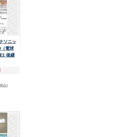
 パナソニッ
D（電球
LE1 後継
(税込)