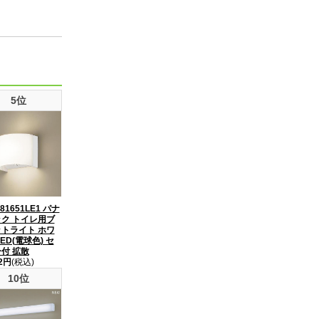
5位
81651LE1 パナ
ク トイレ用ブ
トライト ホワ
ED(電球色) セ
付 拡散
12円
(税込)
10位