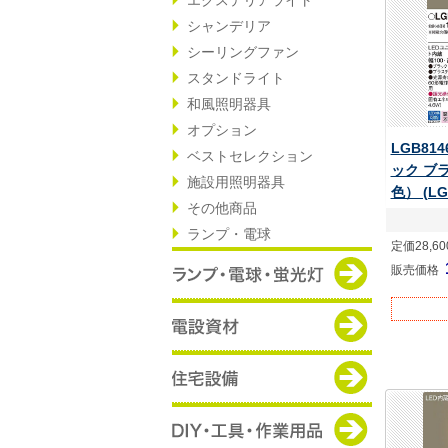
シャンデリア
シーリングファン
スタンドライト
和風照明器具
オプション
LGB81
ベストセレクション
ック ブ
施設用照明器具
色） (LG
その他商品
ランプ・電球
定価28,6
販売価格