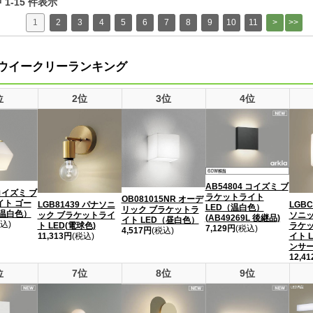
中 1-15 件表示
1
2
3
4
5
6
7
8
9
10
11
ウイークリーランキング
位
2位
3位
4位
AB54804 コイズミ ブ
 コイズミ ブ
ラケットライト
OB081015NR オーデ
イト ゴー
LGB81439 パナソニ
LGBC
LED（温白色）
リック ブラケットラ
（温白色）
ック ブラケットライ
ソニッ
(AB49269L 後継品)
イト LED（昼白色）
込)
ト LED(電球色)
ラケッ
7,129円
(税込)
4,517円
(税込)
11,313円
(税込)
イト L
ンサー
12,4
位
7位
8位
9位