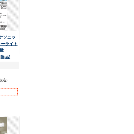
 パナソニッ
ラーライト
拡散
相当品)
(税込)