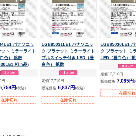
104LE1 パナソニッ
LGB85031LE1 パナソニッ
LGB85030LE1
ケット ミラーライト
ク ブラケット ミラーライト
ク ブラケット ミ
昼白色） 拡散
プルスイッチ付き LED（昼
LED（昼白色） 
030LE1 相当品)
白色） 拡散
定価17,710円
7,085円
10円
定価17,710円
販売価格
6,759円
6,837円
(税込)
販売価格
(税込)
在庫切れ
在庫切れ
在庫切れ