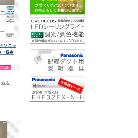
 パナソニッ
D（昼白
円
(税込)