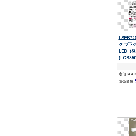
LSEB7
ク ブラ
LED（
(LGB85
定価14,4
販売価格