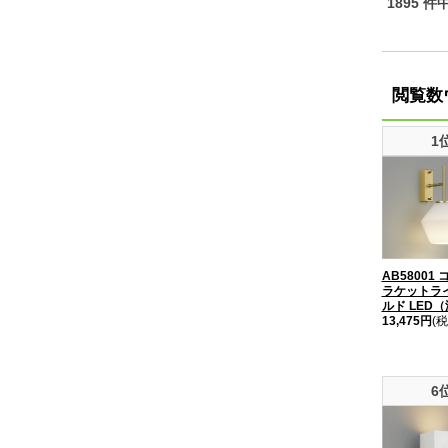
1895 件
閲覧数
1
AB58001
ラケットラ
ルド LED
13,475円
(税
6