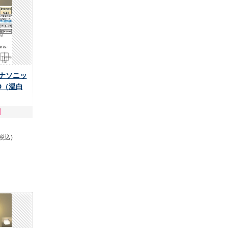
 パナソニッ
D（温白
(税込)