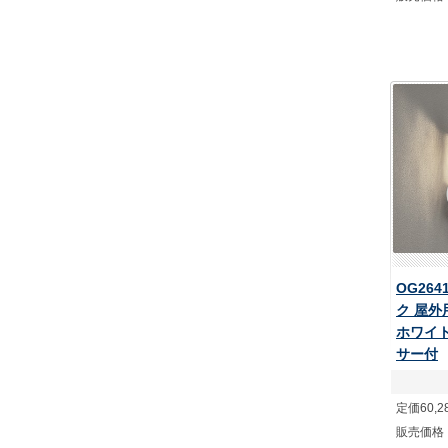
OG264
ク 屋
ホワイト
サー付
定価60,2
販売価格