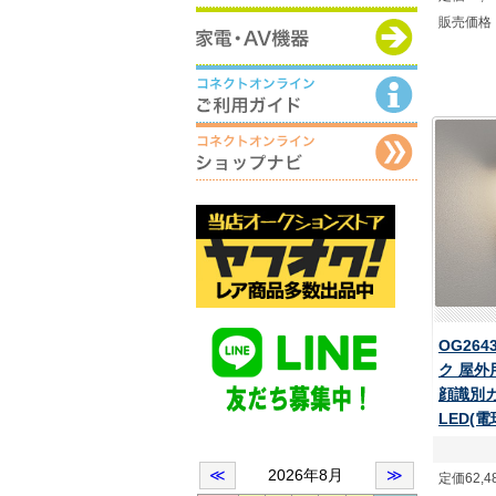
販売価格
OG264
ク 屋
顔識別
LED(
定価62,4