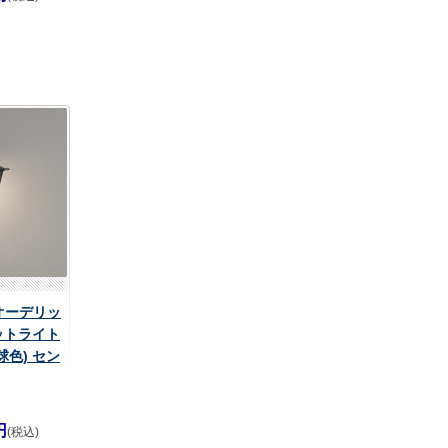
 オーデリッ
ットライト
球色) セン
円
(税込)