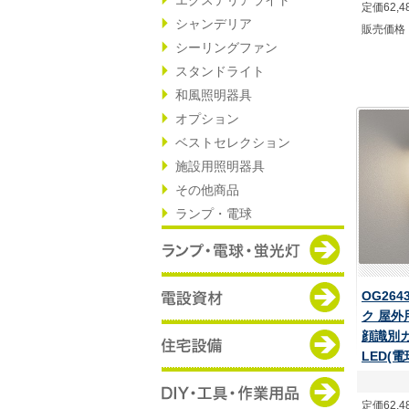
定価62,4
シャンデリア
販売価格
シーリングファン
スタンドライト
和風照明器具
オプション
ベストセレクション
施設用照明器具
その他商品
ランプ・電球
OG264
ク 屋
顔識別
LED(
定価62,4