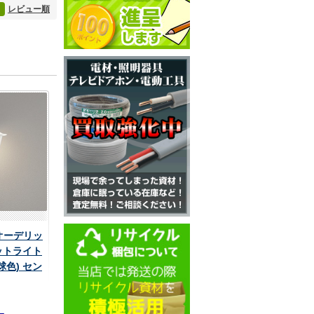
レビュー順
 オーデリッ
ットライト
球色) セン