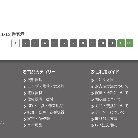
中 1-15 件表示
1
2
3
4
5
6
7
8
9
10
11
商品カテゴリー
ご利用ガイド
照明器具
ご注文方法
ランプ・電球・蛍光灯
お支払方法について
電設資材
配送・送料について
住宅設備・建材
領収書について
DIY・工具・作業用品
返品・交換について
映像・音声・音響機器
ポイントについて
。
家電・AV機器
取り付け方法
い。
カー用品
FAX注文用紙