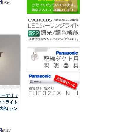
円
(税込)
 オーデリッ
ットライト
球色) セン
円
(税込)