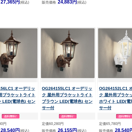
27,365円
24,883円
(税込)
販売価格
(税込)
156LC1 オーデリッ
OG264155LC1 オーデリッ
OG264152LC1
外用ブラケットライト
ク 屋外用ブラケットライト
ク 屋外用ブラケ
 LED(電球色) セン
ブラウン LED(電球色) セン
ホワイト LED(電
サー付
サー付
80円
定価60,280円
定価65,780円
28,540円
26,155円
28,540
(税込)
販売価格
(税込)
販売価格