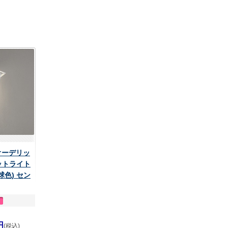
 オーデリッ
ットライト
球色) セン
円
(税込)