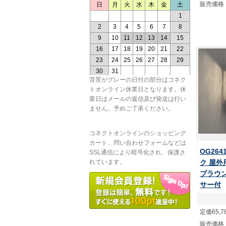
販売価格
背景がグレーの日付の部分はコネク
トオンライン休業日となります。休
業日はメールの返信及び発送は行い
ません。予めご了承ください。
コネクトオンラインのショッピング
カート、問い合わせフォームなどは
OG264
SSL通信により暗号化され、保護さ
ク 屋
れています。
ブラウン
サー付
定価65,7
販売価格