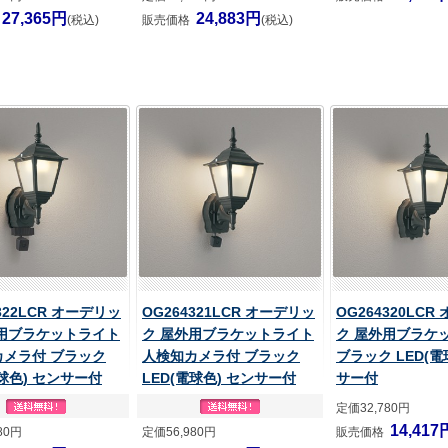
27,365円
24,883円
(税込)
販売価格
(税込)
322LCR オーデリッ
OG264321LCR オーデリッ
OG264320LCR
外用ブラケットライト
ク 屋外用ブラケットライト
ク 屋外用ブラケ
カメラ付 ブラック
人検知カメラ付 ブラック
ブラック LED(電
電球色) センサー付
LED(電球色) センサー付
サー付
定価32,780円
14,417
80円
定価56,980円
販売価格