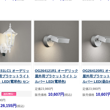
151LC1 オーデリッ
OG264121R1 オーデリック
OG264120R1
外用ブラケットライト
屋外用ブラケットライト シ
屋外用ブラケット
 LED(電球色) セン
ルバー LED(電球色)
ルバー LED(昼白
定価23,980円
定価23,980円
10,607円
10,607
販売価格
(税込)
販売価格
80円
26,155円
(税込)