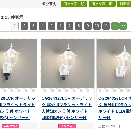
並び替え
価格が安い順
価格が高い順
新着順
中 1-15 件表示
1
2
3
4
5
6
7
8
9
10
11
328LCR オーデリッ
OG264327LCR オーデリッ
OG264326LCR
外用ブラケットライト
ク 屋外用ブラケットライト
ク 屋外用ブラケ
カメラ付 ホワイト
人検知カメラ付 ホワイト
ホワイト LED(電
電球色) センサー付
LED(電球色) センサー付
サー付
定価32,780円