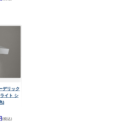
 オーデリック
ライト シ
色)
円
(税込)