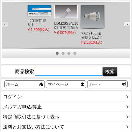
【在庫有 即
LDM20SSN/10/10-
納】
01 東芝 電源内
FHF32EX-N-H
¥ 1,800(税込)
蔵LEDランプ
¥ 6,007(税込)
後継品
RAD910L 遠
RAD753L 遠
FHF32EX-N-
藤照明 LEDラ
藤照明 LEDZ
HF3D パナソ
ンプ 電球色 調
ランプ フィラ
¥ 2,661(税込)
¥ 2,140(税込)
ニック 直管蛍
光
メント形 クリ
光灯 Hf蛍光灯
プトン型 電球
Hf32形 ナチュ
色 (E17)
ラル色 (G13)
商品検索
ホーム
マイページ
カート
ログイン
メルマガ申込/停止
特定商取引法に基づく表示
送料とお支払い方法について