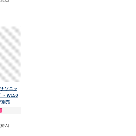
(税込)
 パナソニッ
ト W150
プ別売
(税込)