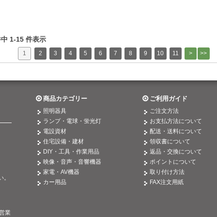
 件中 1-15 件表示
1
2
3
4
5
6
7
8
9
10
11
商品カテゴリー
ご利用ガイド
照明器具
ご注文方法
ランプ・電球・蛍光灯
お支払方法について
電設資材
配送・送料について
住宅設備・建材
領収書について
DIY・工具・作業用品
返品・交換について
映像・音声・音響機器
ポイントについて
。
家電・AV機器
取り付け方法
い。
カー用品
FAX注文用紙
営業