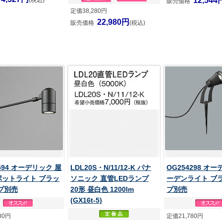
12,544
(税込)
販売価格
定価38,280円
22,980円
販売価格
(税込)
594 オーデリック 屋
LDL20S・N/11/12-K パナ
OG254298 オ
ポットライト ブラッ
ソニック 直管LEDランプ
ーデンライト ブ
プ別売
20形 昼白色 1200lm
プ別売
(GX16t-5)
80円
定価21,780円