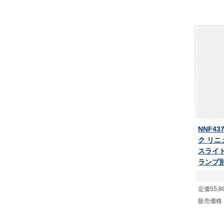
NNF43
ク リニ
スライト
ランプ
定価55,8
販売価格