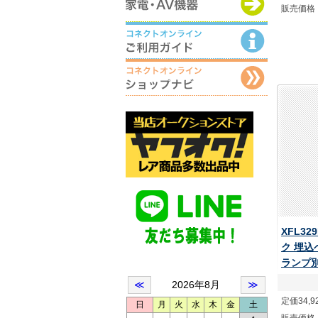
販売価格
XFL32
ク 埋込
ランプ
定価34,9