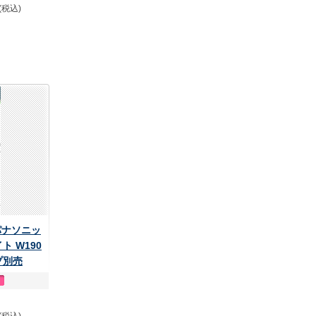
(税込)
 パナソニッ
ト W190
プ別売