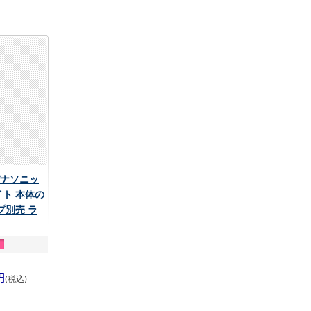
 パナソニッ
イト 本体の
ンプ別売 ラ
円
(税込)