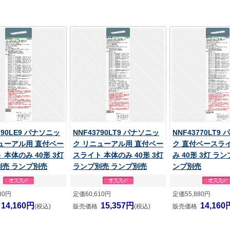
790LE9 パナソニッ
NNF43790LT9 パナソニッ
NNF43770LT9
ューアル用 直付ベー
ク リニューアル用 直付ベー
ク 直付ベースラ
 本体のみ 40形 3灯
スライト 本体のみ 40形 3灯
み 40形 3灯 ラ
別売 ランプ別売
ランプ別売 ランプ別売
ンプ別売
80円
定価60,610円
定価55,880円
14,160円
15,357円
14,160
(税込)
販売価格
(税込)
販売価格