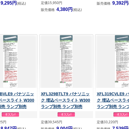
9,295円
9,392円
定価15,950円
(税込)
販売価格
4,380円
販売価格
(税込)
9BVLE9 パナソニッ
XFL329BTLT9 パナソニッ
XFL319CVLE9
ベースライト W300
ク 埋込ベースライト W300
ク 埋込ベースライ
別売 ランプ別売
ランプ別売 ランプ別売
ランプ別売 ラン
25円
定価39,545円
定価33,220円
8,847円
9,004円
7,539円