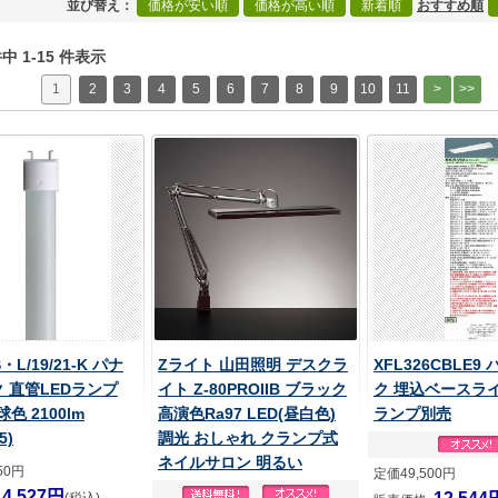
並び替え
価格が安い順
価格が高い順
新着順
おすすめ順
 件中 1-15 件表示
1
2
3
4
5
6
7
8
9
10
11
・L/19/21-K パナ
Zライト 山田照明 デスクラ
XFL326CBLE9
 直管LEDランプ
イト Z-80PROIIB ブラック
ク 埋込ベースライ
球色 2100lm
高演色Ra97 LED(昼白色)
ランプ別売
5)
調光 おしゃれ クランプ式
ネイルサロン 明るい
50円
定価49,500円
4,527円