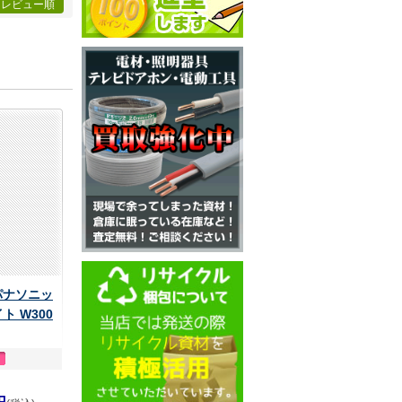
レビュー順
 パナソニッ
ト W300