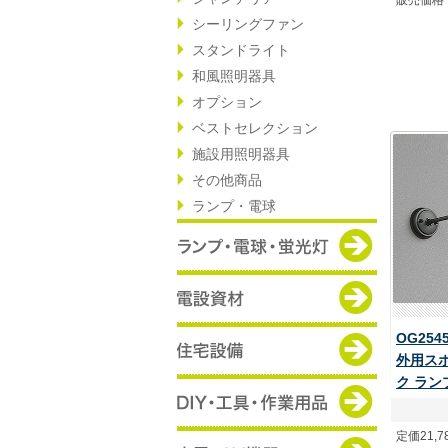
販売価格
シーリングファン
スタンドライト
和風照明器具
オプション
ベストセレクション
施設用照明器具
その他商品
ランプ・電球
OG254
外用ス
ク ラン
定価21,7