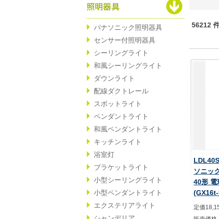
56212
パナソニック照明器具
センサー付照明器具
シーリングライト
和風シーリングライト
ダウンライト
配線ダクトレール
スポットライト
ペンダントライト
和風ペンダントライト
キッチンライト
浴室灯
LDL40S
ブラケットライト
ソニック
小型シーリングライト
40形 電
小型ペンダントライト
(GX16t-
エクステリアライト
定価18,1
シャンデリア