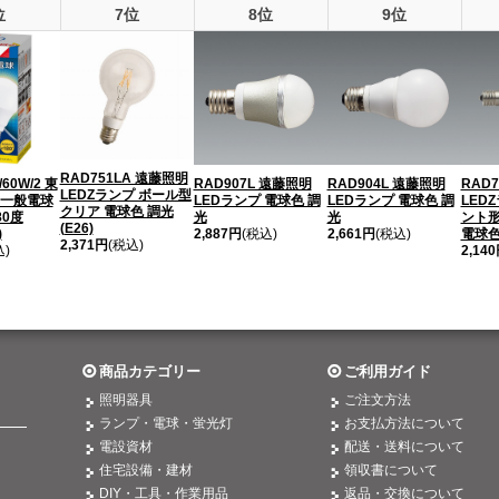
位
7位
8位
9位
RAD751LA 遠藤照明
/60W/2 東
RAD907L 遠藤照明
RAD904L 遠藤照明
RAD
LEDZランプ ボール型
 一般電球
LEDランプ 電球色 調
LEDランプ 電球色 調
LED
クリア 電球色 調光
80度
光
光
ント形
(E26)
)
2,887円
(税込)
2,661円
(税込)
電球色 
2,371円
(税込)
込)
2,14
商品カテゴリー
ご利用ガイド
照明器具
ご注文方法
ランプ・電球・蛍光灯
お支払方法について
電設資材
配送・送料について
住宅設備・建材
領収書について
DIY・工具・作業用品
返品・交換について