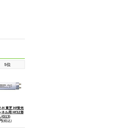
5位
2-H 東芝 Hf蛍光
ンネル用 Hf32形
(G13)
0円
(税込)