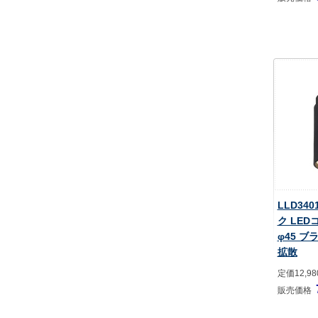
LLD34
ク LE
φ45 ブ
拡散
定価12,9
販売価格