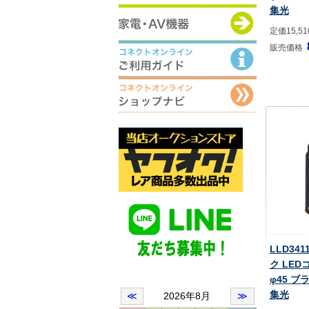
集光
定価15,5
販売価格
LLD34
ク LE
φ45 ブ
集光