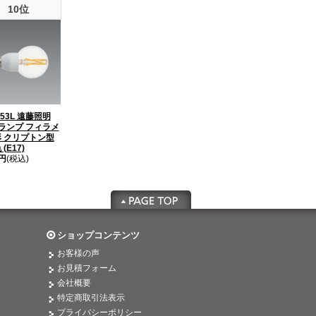
10位
753L 遠藤照明
Zランプ フィラメ
 クリプトン型
(E17)
0円
(税込)
ショップコンテンツ
お客様の声
お見積フォーム
会社概要
特定商取引法表示
プライバシーポリシー