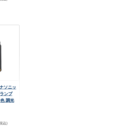
 パナソニッ
トランプ
球色 調光
(税込)