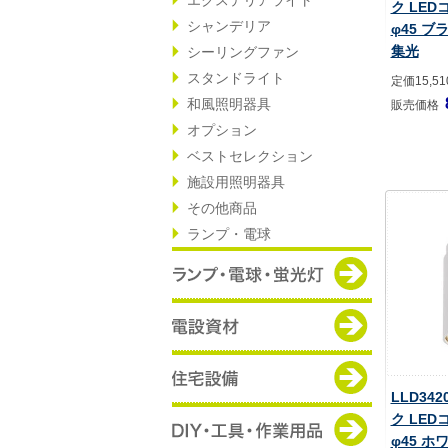
ク LE
シャンデリア
φ45 ブ
集光
シーリングファン
スタンドライト
定価15,5
和風照明器具
販売価格
オプション
ベストセレクション
施設用照明器具
その他商品
ランプ・電球
LLD34
ク LE
φ45 ホ