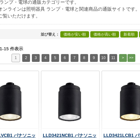
 ランプ・電球の通販カテゴリーです。
オンラインは照明器具 ランプ・電球と関連商品の通販サイトです
ご覧いただけます。
並び替え
価格が安い順
価格が高い順
新着順
 1-15 件表示
1
2
3
4
5
6
7
8
9
10
11
21VCB1 パナソニッ
LLD3421NCB1 パナソニッ
LLD3421LCB1