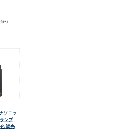
(税込)
 パナソニッ
トランプ
球色 調光