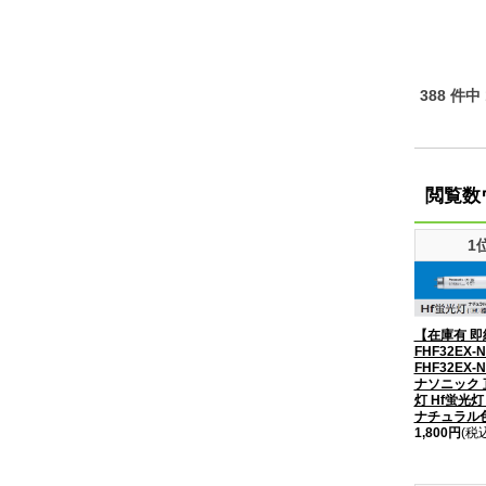
388 件中
閲覧数
1
【在庫有 即
FHF32EX-
FHF32EX-N
ナソニック
灯 Hf蛍光灯 
ナチュラル色 
1,800円
(税