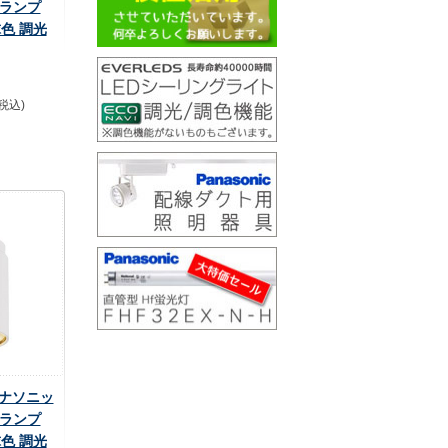
トランプ
球色 調光
(税込)
 パナソニッ
トランプ
球色 調光