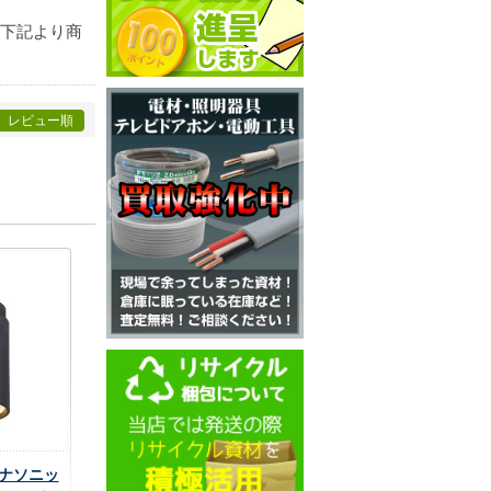
。下記より商
レビュー順
 パナソニッ