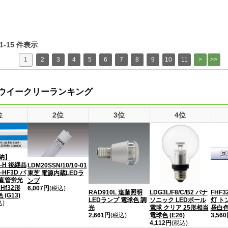
 1-15 件表示
1
2
3
4
5
6
7
8
9
10
11
ウイークリーランキング
位
2位
3位
4位
納】
N-H 後継品
LDM20SSN/10/10-01
-HF3D パ
東芝 電源内蔵LEDラ
 直管蛍光
ンプ
Hf32形
6,007円
(税込)
RAD910L 遠藤照明
FHF3
LDG3L/F8/C/B2 パナ
(G13)
LEDランプ 電球色 調
灯 ト
ソニック LEDボール
込)
光
昼白色 
電球 クリア 25形相当
2,661円
(税込)
3,56
電球色 (E26)
4,112円
(税込)