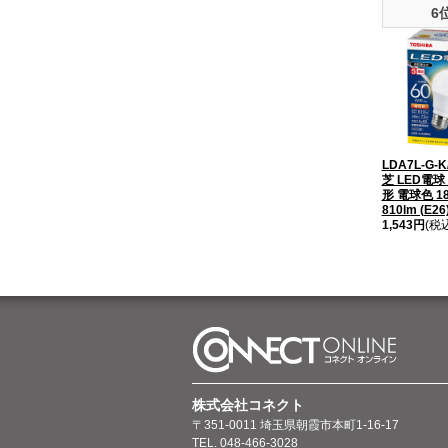
6
LDA7L-G-K
芝 LED電球
形 電球色 1
810lm (E26
1,543円
(税
株式会社コネクト
〒351-0011 埼玉県朝霞市本町1-16-17
TEL. 048-466-3028