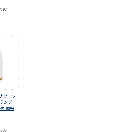
(税込)
 パナソニッ
トランプ
球色 調光
(税込)