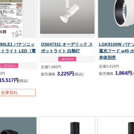
090LE1 パナソニッ
OS047311 オーデリック ス
LGK9100W パ
ットライト LED（電
ポットライト 白熱灯
遮光フード φ45 
本体別売
定価3,410円
定価7,480円
1,864円
3,225円
00円
販売価格
販売価格
(税込)
15,517円
(税込)
在庫切れ