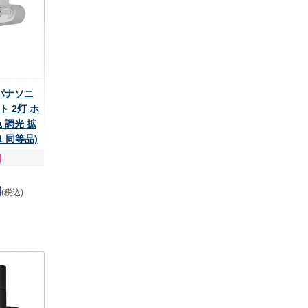
 パナソニ
 2灯 ホ
 調光 拡
B1 同等品)
円
(税込)