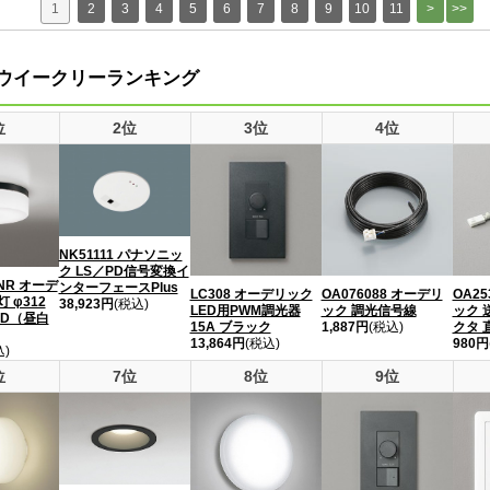
1
2
3
4
5
6
7
8
9
10
11
ウイークリーランキング
位
2位
3位
4位
NK51111 パナソニッ
ク LS／PD信号変換イ
8NR オーデ
ンターフェースPlus
LC308 オーデリック
OA076088 オーデリ
OA25
 φ312
38,923円
(税込)
LED用PWM調光器
ック 調光信号線
ック 
ED（昼白
15A ブラック
1,887円
(税込)
クタ 
13,864円
(税込)
980円
込)
位
7位
8位
9位