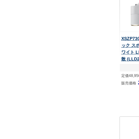
XSZP7
ック ス
ワイト L
散 (LLD
定価48,9
販売価格