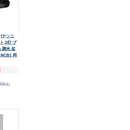
 パナソニ
 2灯 ブ
 調光 拡
1NCB1 同
円
(税込)