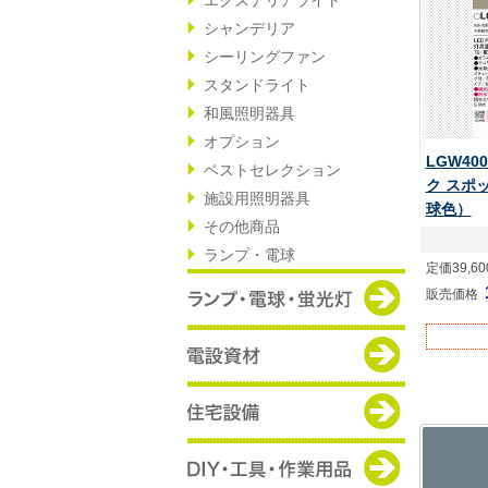
シャンデリア
シーリングファン
スタンドライト
和風照明器具
オプション
LGW40
ベストセレクション
ク スポ
施設用照明器具
球色）
その他商品
ランプ・電球
定価39,6
販売価格