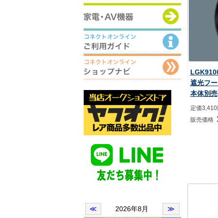
LGK91
遮光フード
本体別売
定価3,41
販売価格