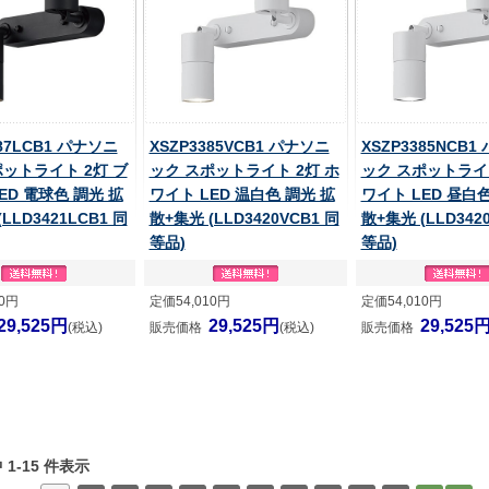
387LCB1 パナソニ
XSZP3385VCB1 パナソニ
XSZP3385NCB1
ポットライト 2灯 ブ
ック スポットライト 2灯 ホ
ック スポットライト
ED 電球色 調光 拡
ワイト LED 温白色 調光 拡
ワイト LED 昼白色
LLD3421LCB1 同
散+集光 (LLD3420VCB1 同
散+集光 (LLD342
等品)
等品)
10円
定価54,010円
定価54,010円
29,525円
29,525円
29,525
(税込)
販売価格
(税込)
販売価格
中 1-15 件表示