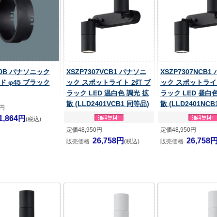
00B パナソニック
XSZP7307VCB1 パナソニ
XSZP7307NCB1
 φ45 ブラック
ック スポットライト 2灯 ブ
ック スポットライト
ラック LED 温白色 調光 拡
ラック LED 昼白色
散 (LLD2401VCB1 同等品)
散 (LLD2401NC
0円
1,864円
(税込)
定価48,950円
定価48,950円
26,758円
26,758
販売価格
(税込)
販売価格