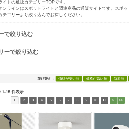
ライトの通販カテゴリーTOPです。
オンラインはスポットライトと関連商品の通販サイトです。スポッ
カテゴリーより絞り込んでお探しください。
ーで絞り込む
[+]
リーで絞り込む
[+]
並び替え
価格が安い順
価格が高い順
新着順
中 1-15 件表示
1
2
3
4
5
6
7
8
9
10
11