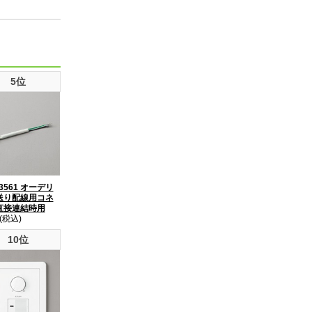
5位
3561 オーデリ
送り配線用コネ
直接連結時用
(税込)
10位