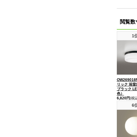
閲覧数
1
OW26901
リック 浴室灯
ブラック L
色）
6,820円
(税
6