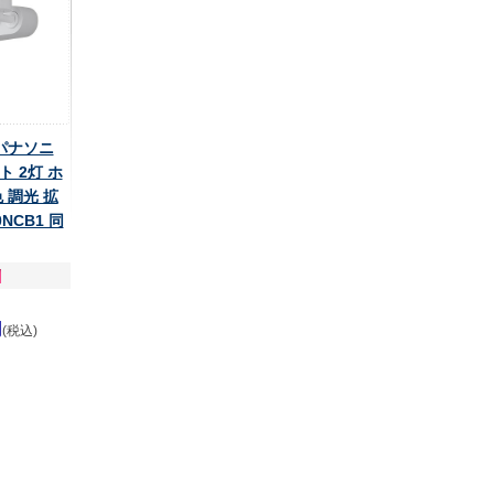
 パナソニ
 2灯 ホ
 調光 拡
0NCB1 同
円
(税込)