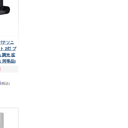
 パナソニ
 2灯 ブ
 調光 拡
B1 同等品)
円
(税込)