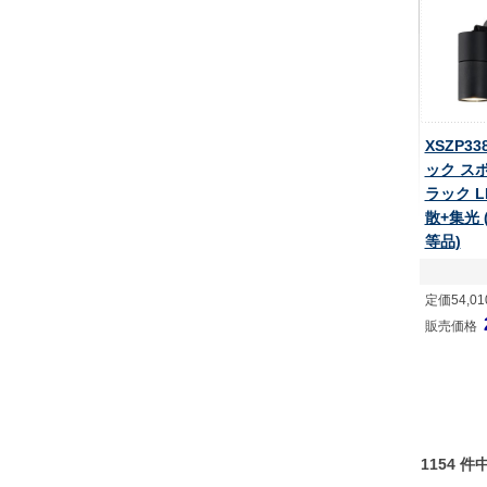
XSZP3
ック ス
ラック L
散+集光 (
等品)
定価54,0
販売価格
1154 件