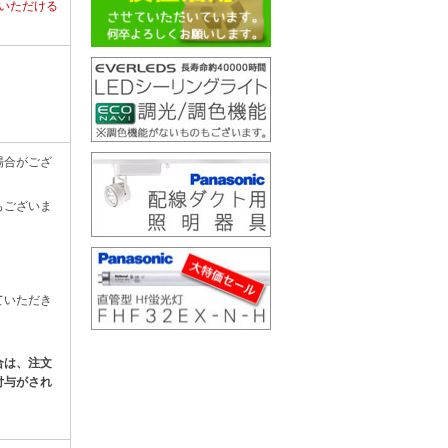
いただける
場合がござ
もございま
。
ていただき
合は、注文
付与がされ