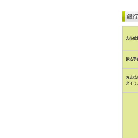
銀行
支払総
振込手
お支払
タイミ