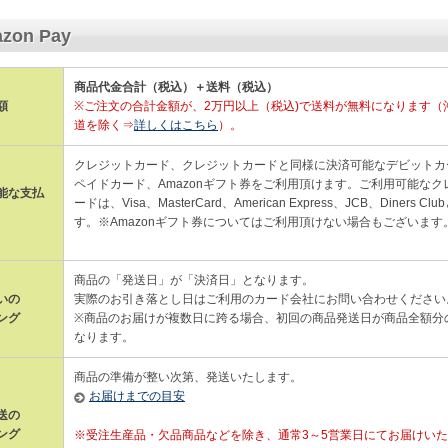
zon Pay
商品代金合計（税込）＋送料（税込）
額
※ご注文の合計金額が、2万円以上（税込)で送料が無料になります（
道を除く⇒
詳しくはこちら
）。
クレジットカード、クレジットカードと同様に決済可能なデビットカ
ペイドカード、Amazonギフト券をご利用頂けます。ご利用可能なク
能な支払
ードは、Visa、MasterCard、American Express、JCB、Diners C
す。※Amazonギフト券についてはご利用頂けない場合もございます
商品の「発送日」が「決済日」となります。
いの
実際のお引き落とし日はご利用のカード会社にお問い合わせください
ング
※商品のお届けが複数日に跨る場合、初回の商品発送日が商品全額分
なります。
商品の準備が整い次第、発送いたします。
お届けまでの目安
送の
ング
※受注生産品・欠品商品などを除き、通常3～5営業日にてお届けい