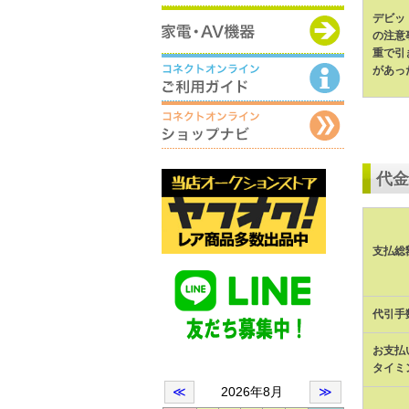
デビッ
の注意
重で引
があっ
代金
支払総
代引手
お支払
タイミ