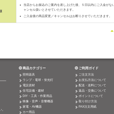
当店からお振込のご案内を差し上げた後、５日以内にご入金がな
ャンセル扱いとさせていただきます。
項
ご入金後の商品変更／キャンセルはお断りさせていただきます。
商品カテゴリー
ご利用ガイド
照明器具
ご注文方法
ランプ・電球・蛍光灯
お支払方法について
電設資材
配送・送料について
住宅設備・建材
返品・交換について
DIY・工具・作業用品
ポイントについて
映像・音声・音響機器
取り付け方法
。
家電・AV機器
FAX注文用紙
い。
カー用品