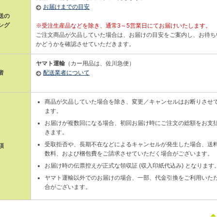
お届けまでの目安
送の
ング
※受注生産品などを除き、通常3～5営業日にてお届けいたします。
ご注文商品が欠品していた場合は、お届けの目安をご案内し、お待ち
かどうかを確認させていただきます。
ヤマト運輸
（カー用品は、佐川急便）
者
配送業者について
商品が欠品していた場合を除き、変更／キャンセルはお断りさせ
ます。
お届けが複数回になる場合、初回お届け時にご注文の総額をお支
きます。
受取拒否や、長期不在などによるキャンセルが発生した場合、送
項
数料、および梱包費をご請求させていただく場合がございます。
お届け時の伝票控えが正式な領収証 (収入印紙代込み) となります
ヤマト運輸以外でのお届けの場合、一部、代金引換をご利用いた
合がございます。