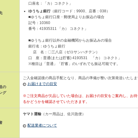
口座名：「カ）コネクト」
ゆうちょ銀行
（銀行コード：9900、店番：038）
先
■ゆうちょ銀行口座・郵便局よりお振込の場合
記号：10360
番号：41935311 「カ） コネクト」
■ゆうちょ銀行以外の金融機関からお振込みの場合
銀行名：ゆうちょ銀行
店 名：〇三八店（ゼロサンハチテン）
口 座：普通(または貯蓄) 4193531 「カ） コネクト」
※種目は「普通」「貯蓄」のいずれでも振込可能です。
ご入金確認後の商品手配となり、商品の準備が整い次第発送いたしま
お届けまでの目安
送の
ング
※ご注文商品が欠品していた場合は、お届けの目安をご案内し、お待
るかどうかを確認させていただきます。
ヤマト運輸
（カー用品は、佐川急便）
者
配送業者について