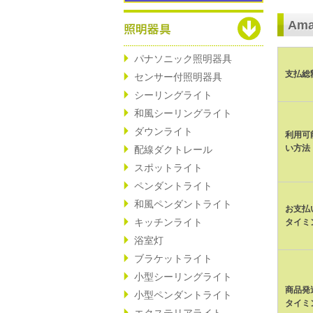
Ama
パナソニック照明器具
支払総
センサー付照明器具
シーリングライト
和風シーリングライト
ダウンライト
利用可
い方法
配線ダクトレール
スポットライト
ペンダントライト
和風ペンダントライト
お支払
キッチンライト
タイミ
浴室灯
ブラケットライト
小型シーリングライト
商品発
小型ペンダントライト
タイミ
エクステリアライト