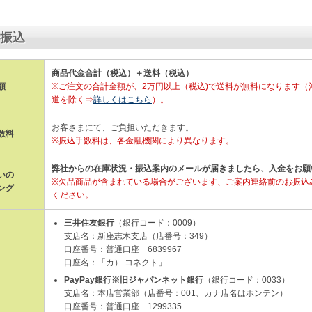
振込
商品代金合計（税込）＋送料（税込）
額
※ご注文の合計金額が、2万円以上（税込)で送料が無料になります（
道を除く⇒
詳しくはこちら
）。
お客さまにて、ご負担いただきます。
数料
※振込手数料は、各金融機関により異なります。
弊社からの在庫状況・振込案内のメールが届きましたら、入金をお願
いの
※欠品商品が含まれている場合がございます、ご案内連絡前のお振込
ング
ください。
三井住友銀行
（銀行コード：0009）
支店名：新座志木支店（店番号：349）
口座番号：普通口座 6839967
口座名：「カ） コネクト」
PayPay銀行※旧ジャパンネット銀行
（銀行コード：0033）
支店名：本店営業部（店番号：001、カナ店名はホンテン）
口座番号：普通口座 1299335