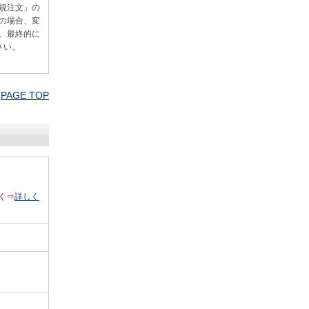
規注文」の
の場合、変
。最終的に
さい。
PAGE TOP
く⇒
詳しく