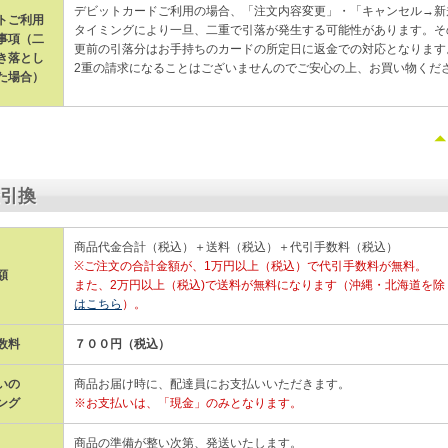
デビットカードご利用の場合、「注文内容変更」・「キャンセル→新
トご利用
タイミングにより一旦、二重で引落が発生する可能性があります。そ
事項（二
更前の引落分はお手持ちのカードの所定日に返金での対応となります
き落とし
2重の請求になることはございませんのでご安心の上、お買い物くだ
た場合）
引換
商品代金合計（税込）＋送料（税込）＋代引手数料（税込）
※ご注文の合計金額が、1万円以上（税込）で代引手数料が無料。
額
また、2万円以上（税込)で送料が無料になります（沖縄・北海道を除
はこちら
）。
数料
７００円（税込）
いの
商品お届け時に、配達員にお支払いいただきます。
ング
※お支払いは、「現金」のみとなります。
商品の準備が整い次第、発送いたします。