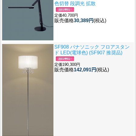
色切替 段調光 拡散
定価40,700円
販売価格
30,389円
(税込)
SF908 パナソニック フロアスタン
ド LED(電球色) (SF907 推奨品)
定価190,300円
販売価格
142,091円
(税込)