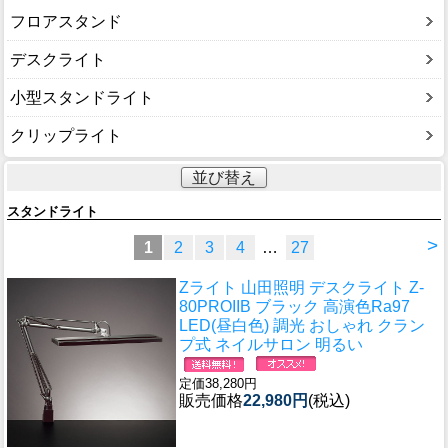
フロアスタンド
デスクライト
小型スタンドライト
クリップライト
並び替え
スタンドライト
>
1
2
3
4
…
27
Zライト 山田照明 デスクライト Z-
80PROIIB ブラック 高演色Ra97
LED(昼白色) 調光 おしゃれ クラン
プ式 ネイルサロン 明るい
定価38,280円
販売価格
22,980円
(税込)