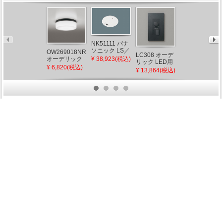
NK51111 パナ
ソニック LS／
OW269018NR
LC308 オーデ
OA076088 オ
PD信号変換イ
¥ 38,923(税込)
オーデリック
リック LED用
ーデリック 調
ンターフェー
浴室灯 φ312
¥ 6,820(税込)
PWM調光器
光信号線
¥ 13,864(税込)
¥ 1,887(税込)
スPlus
ブラック
15A ブラック
LED（昼白
色）
商品検索
ホーム
マイページ
カート
ログイン
メルマガ申込/停止
特定商取引法に基づく表示
送料とお支払い方法について