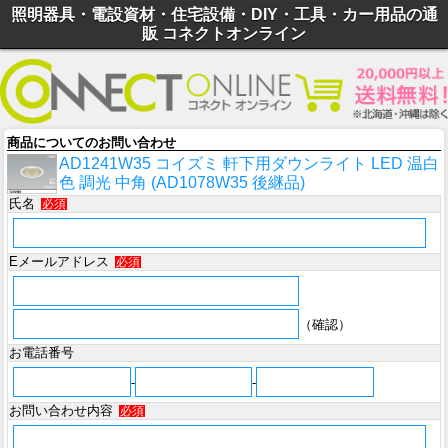
照明器具・電設資材・住宅設備・DIY・工具・カー用品の通
販 コネクトオンライン
商品についてのお問い合わせ
AD1241W35 コイズミ 軒下用ダウンライト LED 温白
色 調光 中角 (AD1078W35 後継品)
氏名
必須
Eメールアドレス
必須
（確認）
お電話番号
-
-
お問い合わせ内容
必須