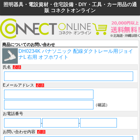
照明器具・電設資材・住宅設備・DIY・工具・カー用品の通
販 コネクトオンライン
商品についてのお問い合わせ
DH0234K パナソニック 配線ダクトレール用ジョイ
ナL 右用 オフホワイト
氏名
必須
Eメールアドレス
必須
（確認）
お電話番号
-
-
お問い合わせ内容
必須