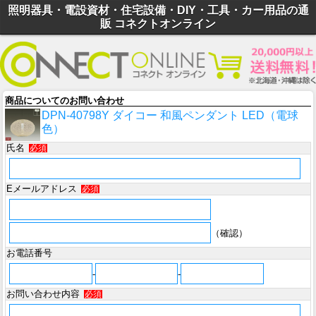
照明器具・電設資材・住宅設備・DIY・工具・カー用品の通
販 コネクトオンライン
商品についてのお問い合わせ
DPN-40798Y ダイコー 和風ペンダント LED（電球
色）
氏名
必須
Eメールアドレス
必須
（確認）
お電話番号
-
-
お問い合わせ内容
必須