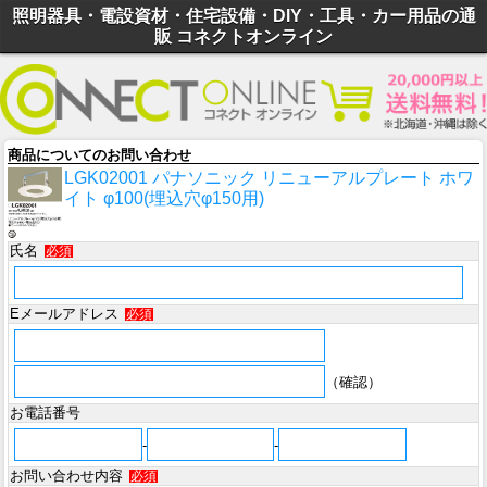
照明器具・電設資材・住宅設備・DIY・工具・カー用品の通
販 コネクトオンライン
商品についてのお問い合わせ
LGK02001 パナソニック リニューアルプレート ホワ
イト φ100(埋込穴φ150用)
氏名
必須
Eメールアドレス
必須
（確認）
お電話番号
-
-
お問い合わせ内容
必須