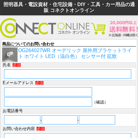
照明器具・電設資材・住宅設備・DIY・工具・カー用品の通
販 コネクトオンライン
商品についてのお問い合わせ
OG264027WR オーデリック 屋外用ブラケットライ
ト ホワイト LED（温白色） センサー付 拡散
氏名
必須
Eメールアドレス
必須
（確認）
お電話番号
-
-
お問い合わせ内容
必須