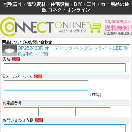
照明器具・電設資材・住宅設備・DIY・工具・カー用品の通
販 コネクトオンライン
商品についてのお問い合わせ
OP252430R オーデリック ペンダントライト LED 調
色 調光 ～12畳
氏名
必須
Eメールアドレス
必須
（確認）
お電話番号
-
-
お問い合わせ内容
必須