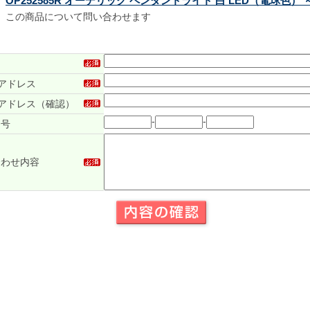
OP252585R オーデリック ペンダントライト 白 LED（電球色） 
この商品について問い合わせます
アドレス
アドレス（確認）
-
-
番号
合わせ内容