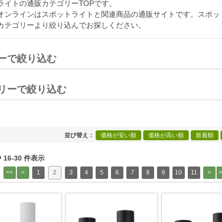
ライトの通販カテゴリーTOPです。
オンラインはスポットライトと関連商品の通販サイトです。スポッ
カテゴリーより絞り込んでお探しください。
ーで絞り込む
[+]
リーで絞り込む
[+]
並び替え
価格が安い順
価格が高い順
新着順
中 16-30 件表示
1
2
3
4
5
6
7
8
9
10
11