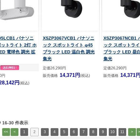
305LCB1 パナソニ
XSZP3067VCB1 パナソニ
XSZP3067NCB1
ポットライト 2灯 ホ
ック スポットライト φ45
ック スポットライト
ED 電球色 調光 拡
ブラック LED 温白色 調光
ブラック LED 昼
集光
集光
定価26,290円
定価26,290円
14,371円
14,371
80円
販売価格
(税込)
販売価格
28,142円
(税込)
中 16-30 件表示
1
2
3
4
5
6
7
8
9
10
11