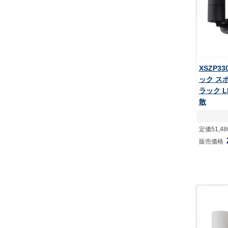
XSZP3
ック ス
ラック L
散
定価51,4
販売価格