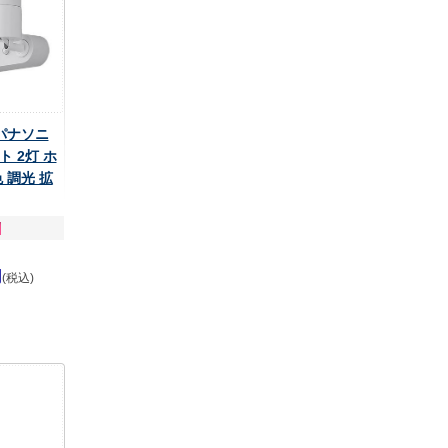
 パナソニ
 2灯 ホ
 調光 拡
円
(税込)