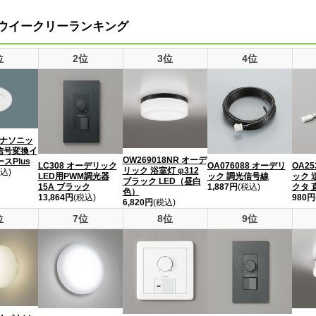
ウイークリーランキング
位
2位
3位
4位
 パナソニッ
D信号変換イ
OW269018NR オーデ
スPlus
LC308 オーデリック
OA076088 オーデリ
OA25
リック 浴室灯 φ312
込)
LED用PWM調光器
ック 調光信号線
ック 
ブラック LED（昼白
15A ブラック
1,887円
(税込)
クタ 
色）
13,864円
(税込)
980円
6,820円
(税込)
位
7位
8位
9位