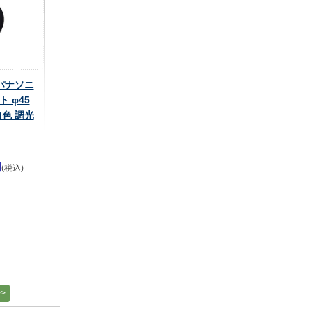
 パナソニ
 φ45
白色 調光
円
(税込)