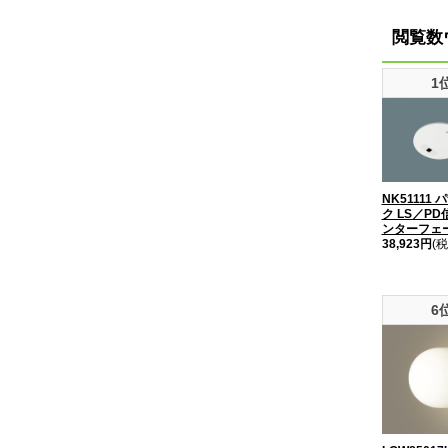
閲覧数
1
NK51111
ク LS／P
ンターフェー
38,923円
(税
6