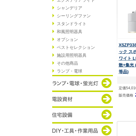
シャンデリア
シーリングファン
スタンドライト
和風照明器具
オプション
XSZP3
ベストセレクション
ック ス
施設用照明器具
ワイト L
その他商品
散+集光 (
ランプ・電球
等品)
定価54,0
販売価格