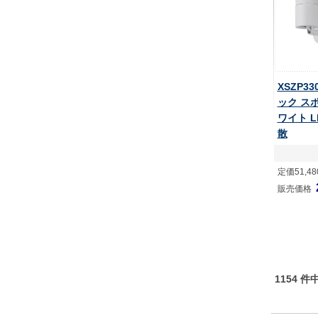
XSZP3
ック ス
ワイト L
散
定価51,4
販売価格
1154 件