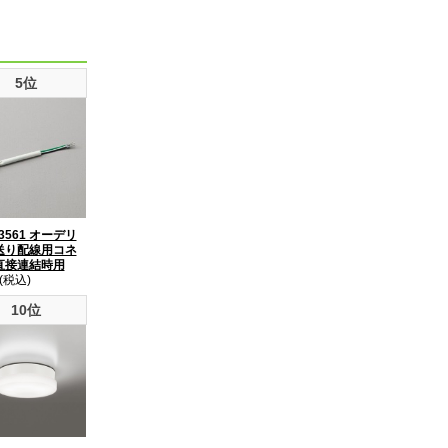
5位
3561 オーデリ
送り配線用コネ
直接連結時用
(税込)
10位