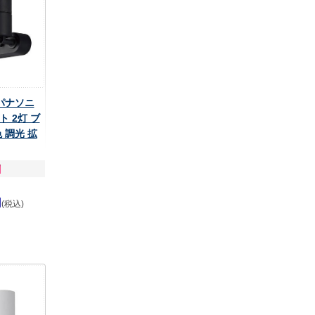
 パナソニ
 2灯 ブ
 調光 拡
円
(税込)