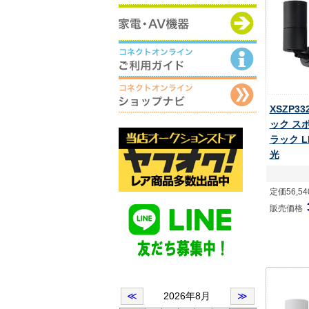
XSZP3
ック ス
ラック L
光
定価56,5
販売価格