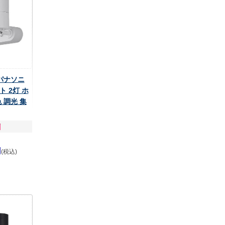
 パナソニ
 2灯 ホ
 調光 集
円
(税込)