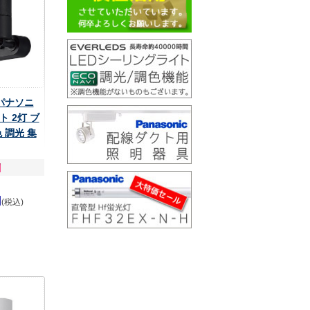
 パナソニ
 2灯 ブ
 調光 集
円
(税込)