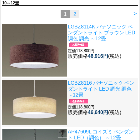
10～12畳
>
1
2
LGBZ8114K パナソニック ペ
ンダントライト ブラウン LED
調色 調光 ～12畳
定価118,800円
販売価格
46,916円
(税込)
LGBZ8116 パナソニック ペン
ダントライト LED 調光 調色
～12畳
定価118,800円
販売価格
46,640円
(税込)
AP47609L コイズミ ペンダン
ト LED（調色） ～12畳