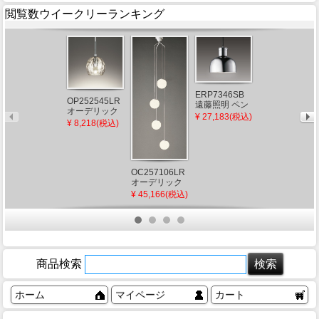
閲覧数ウイークリーランキング
ERP7346SB
OP252545LR
遠藤照明 ペン
オーデリック
ダントライト
AP57290 コイ
¥ 27,183(税込)
ペンダントラ
¥ 8,218(税込)
クローム ラン
ズミ ペンダン
イト ウォータ
プ別売
トライト ホワ
¥ 19,250(税込)
ー AQUA
イト LED（電
LED（電球
球色）
色）
OC257106LR
オーデリック
吹き抜け用ペ
¥ 45,166(税込)
ンダントライ
ト 4灯
LED（電球
色）
商品検索
ホーム
マイページ
カート