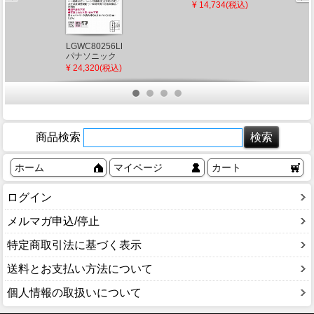
¥ 12,262(税込)
ブラウン
スポットライ
¥ 14,734(税込)
ト LED（電球
LED（電球
ト LED（電球
色） 下方照射
色） センサー
色） センサー
(AU42370L 類
付 拡散
付
似品)
LGWC80256LE1
パナソニック
ポーチライト
¥ 24,320(税込)
ブラック
LED（電球
色） センサー
付 拡散
商品検索
ホーム
マイページ
カート
ログイン
メルマガ申込/停止
特定商取引法に基づく表示
送料とお支払い方法について
個人情報の取扱いについて