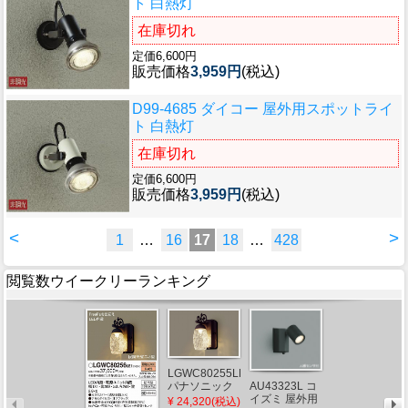
ト 白熱灯
在庫切れ
定価6,600円
販売価格
3,959円
(税込)
D99-4685 ダイコー 屋外用スポットライ
ト 白熱灯
在庫切れ
定価6,600円
販売価格
3,959円
(税込)
<
>
1
…
16
17
18
…
428
閲覧数ウイークリーランキング
LGWC80255LE1
AU54489 コイ
パナソニック
AU43323L コ
ズミ 屋外用ブ
ポーチライト
イズミ 屋外用
¥ 24,320(税込)
ラケットライ