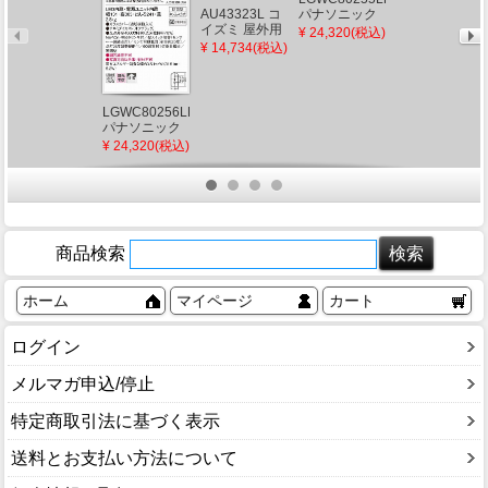
AU54604 コイ
AU43323L コ
パナソニック
ズミ 屋外用ブ
イズミ 屋外用
ポーチライト
¥ 24,320(税込)
ラケットライ
¥ 7,842(税込)
スポットライ
ブラウン
¥ 14,734(税込)
ト ブラック
ト LED（電球
LED（電球
LED（電球
色） センサー
色） センサー
色） 下方照射
付
付 拡散
(AU49071L 後
LGWC80256LE1
継品)
パナソニック
ポーチライト
¥ 24,320(税込)
ブラック
LED（電球
色） センサー
付 拡散
商品検索
ホーム
マイページ
カート
ログイン
メルマガ申込/停止
特定商取引法に基づく表示
送料とお支払い方法について