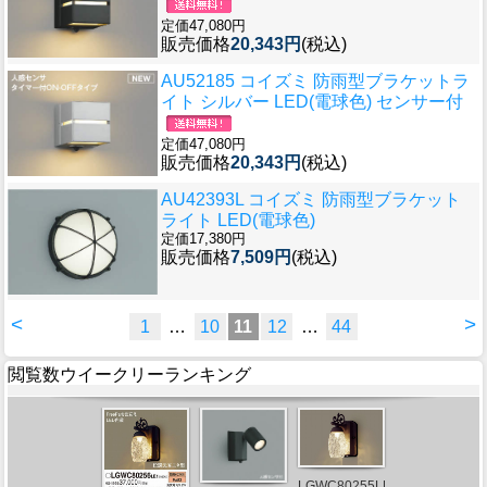
定価47,080円
販売価格
20,343円
(税込)
AU52185 コイズミ 防雨型ブラケットラ
イト シルバー LED(電球色) センサー付
定価47,080円
販売価格
20,343円
(税込)
AU42393L コイズミ 防雨型ブラケット
ライト LED(電球色)
定価17,380円
販売価格
7,509円
(税込)
<
>
1
…
10
11
12
…
44
閲覧数ウイークリーランキング
LGWC80255LE1