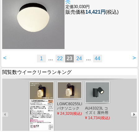
売
定価30,030円
販売価格
14,421円
(税込)
<
>
1
…
22
23
24
…
44
閲覧数ウイークリーランキング
LGWC80255LE1
AU54489 コイ
パナソニック
AU43323L コ
ズミ 屋外用ブ
ポーチライト
イズミ 屋外用
¥ 24,320(税込)
ラケットライ
¥ 12,262(税込)
ブラウン
スポットライ
¥ 14,734(税込)
ト LED（電球
LED（電球
ト LED（電球
色） 下方照射
色） センサー
色） センサー
(AU42370L 類
付 拡散
付
似品)
LGWC80256LE1