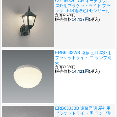
OG264320LCR オーデリック
屋外用ブラケットライト ブラ
ック LED(電球色) センサー付
定価32,780円
販売価格
14,417円
(税込)
ERB6533WB 遠藤照明 屋外用
ブラケットライト 白 ランプ別
売
定価30,030円
販売価格
14,421円
(税込)
ERB6533BB 遠藤照明 屋外用
ブラケットライト 黒 ランプ別