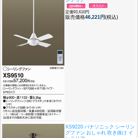
定価93,610円
販売価格
46,221円
(税込)
XS9220 パナソニック シーリン
グファン おしゃれ 吹き抜け イ