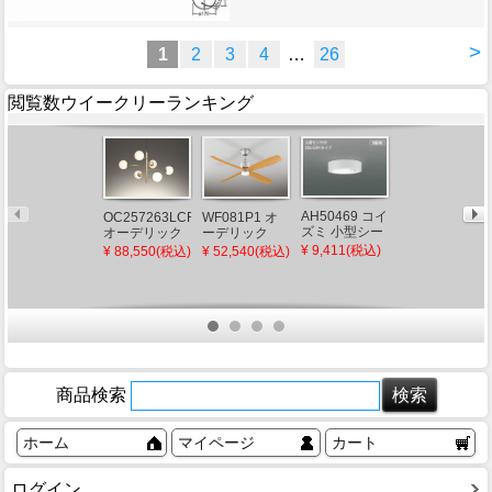
>
1
2
3
4
…
26
閲覧数ウイークリーランキング
AH46473L コ
AH50469 コイ
OC257263LCR
WF081P1 オ
イズミ 小型シ
ズミ 小型シー
オーデリック
ーデリック
ーリングライ
リングライト
シャンデリア
DCモーターシ
¥ 2,907(税込)
¥ 9,411(税込)
¥ 88,550(税込)
¥ 52,540(税込)
ト LED（温白
LED（昼白
ゴールド LED
ーリングファ
色）
色） センサー
電球色 調光
ン 4枚羽根 ナ
付
チュラル
商品検索
ホーム
マイページ
カート
ログイン