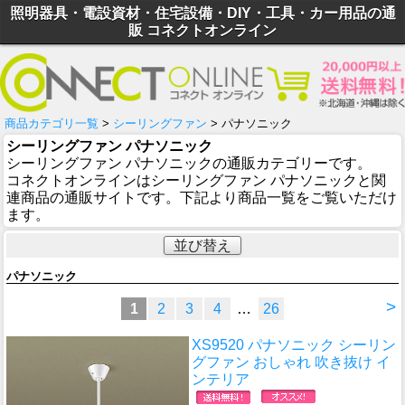
照明器具・電設資材・住宅設備・DIY・工具・カー用品の通
販 コネクトオンライン
商品カテゴリ一覧
>
シーリングファン
> パナソニック
シーリングファン パナソニック
シーリングファン パナソニックの通販カテゴリーです。
コネクトオンラインはシーリングファン パナソニックと関
連商品の通販サイトです。下記より商品一覧をご覧いただけ
ます。
並び替え
パナソニック
>
1
2
3
4
…
26
XS9520 パナソニック シーリン
グファン おしゃれ 吹き抜け イ
ンテリア