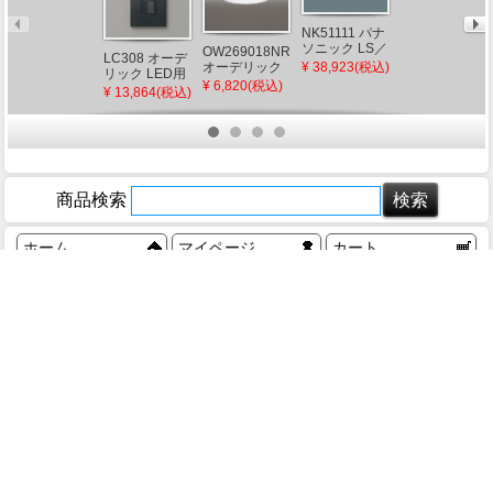
NK51111 パナ
ソニック LS／
OW269018NR
LC308 オーデ
OA076088 オ
PD信号変換イ
¥ 38,923(税込)
オーデリック
リック LED用
ーデリック 調
ンターフェー
浴室灯 φ312
¥ 6,820(税込)
PWM調光器
光信号線
¥ 13,864(税込)
¥ 1,887(税込)
スPlus
ブラック
15A ブラック
LED（昼白
色）
商品検索
ホーム
マイページ
カート
ログイン
メルマガ申込/停止
特定商取引法に基づく表示
送料とお支払い方法について
個人情報の取扱いについて