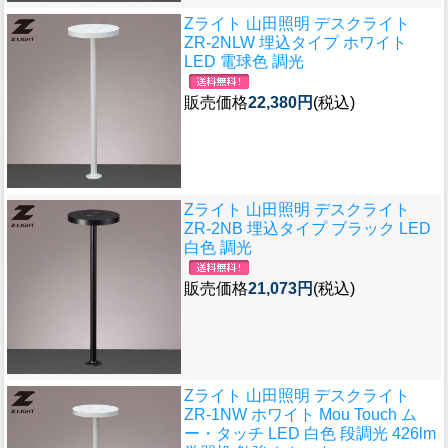
Zライト 山田照明 デスクライト
ZR-2NLW 埋込タイプ ホワイト
LED 電球色 調光
販売価格
22,380円
(税込)
Zライト 山田照明 デスクライト
ZR-2NB 埋込タイプ ブラック LED
白色 調光
販売価格
21,073円
(税込)
Zライト 山田照明 デスクライト
ZR-1NW ホワイト Mou Touch ム
ー・タッチ LED 白色 段調光 426lm