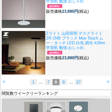
学習机 勉強 おしゃれ
販売価格
23,890円
(税込)
Zライト 山田照明 デスクライト
ZR-1NB ブラック Mou Touch ム
ー・タッチ LED 白色 調光 426lm
学習机 勉強 おしゃれ
販売価格
23,890円
(税込)
<
>
1
…
7
8
9
…
27
閲覧数ウイークリーランキング