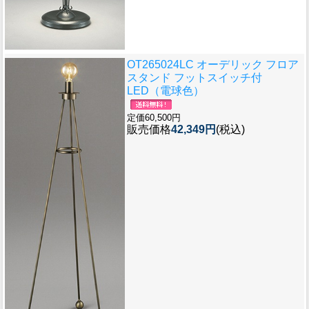
OT265024LC オーデリック フロア
スタンド フットスイッチ付
LED（電球色）
定価60,500円
販売価格
42,349円
(税込)