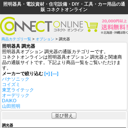
照明器具・電設資材・住宅設備・DIY・工具・カー用品の通
販 コネクトオンライン
商品カテゴリ一覧
>
オプション
> 調光器
照明器具 調光器
照明器具オプション 調光器の通販カテゴリーです。
コネクトオンラインは照明器具オプション 調光器と関連商
品の通販サイトです。下記より商品一覧をご覧いただけま
す。
メーカーで絞り込む
[+]
[—]
パナソニック
コイズミ
東芝ライテック
オーデリック
DAIKO
山田照明
並び替え
調光器