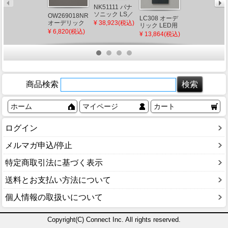
NK51111 パナ
ソニック LS／
OW269018NR
LC308 オーデ
OA076088 オ
PD信号変換イ
¥ 38,923(税込)
オーデリック
リック LED用
ーデリック 調
ンターフェー
浴室灯 φ312
¥ 6,820(税込)
PWM調光器
光信号線
¥ 13,864(税込)
¥ 1,887(税込)
スPlus
ブラック
15A ブラック
LED（昼白
色）
商品検索
ホーム
マイページ
カート
ログイン
メルマガ申込/停止
特定商取引法に基づく表示
送料とお支払い方法について
個人情報の取扱いについて
Copyright(C) Connect Inc. All rights reserved.