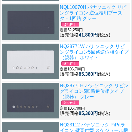
NQL10070H パナソニック リビ
ングライコン 逆位相用ブース
タ・1回路 グレー
定価52,250円
販売価格
41,800円
(税込)
NQ28771W パナソニック リビ
ングライコン5回路逆位相タイプ
（親器） ホワイト
定価106,700円
販売価格
85,360円
(税込)
NQ28771H パナソニック リビン
グライコン5回路逆位相タイプ
（親器） グレー
定価106,700円
販売価格
85,360円
(税込)
NQ23112 パナソニック PiPitラ
イコン 壁直付型 スケジュール機