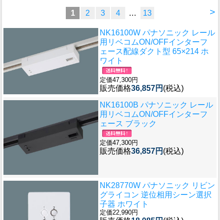
>
1
2
3
4
…
13
NK16100W パナソニック レール
用リベコムON/OFFインターフ
ェース配線ダクト型 65×214 ホ
ワイト
定価47,300円
販売価格
36,857円
(税込)
NK16100B パナソニック レール
用リベコムON/OFFインターフ
ェース ブラック
定価47,300円
販売価格
36,857円
(税込)
NK28770W パナソニック リビン
グライコン 逆位相用シーン選択
子器 ホワイト
定価22,990円