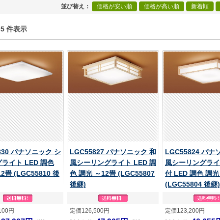
並び替え
価格が安い順
価格が高い順
新着順
1-5 件表示
830 パナソニック シ
LGC55827 パナソニック 和
LGC55824 パ
ライト LED 調色
風シーリングライト LED 調
風シーリングライ
2畳 (LGC55810 後
色 調光 ～12畳 (LGC55807
付 LED 調色 調光
後継)
(LGC55804 後継)
100円
定価126,500円
定価123,200円