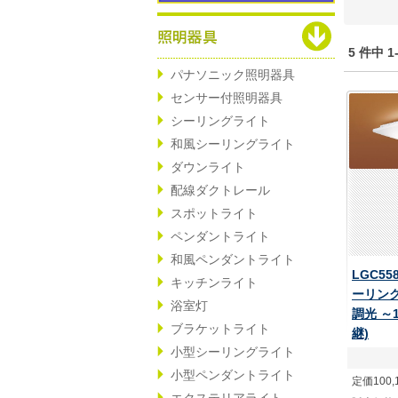
5 件中 
パナソニック照明器具
センサー付照明器具
シーリングライト
和風シーリングライト
ダウンライト
配線ダクトレール
スポットライト
ペンダントライト
和風ペンダントライト
LGC55
キッチンライト
ーリング
浴室灯
調光 ～1
ブラケットライト
継)
小型シーリングライト
小型ペンダントライト
定価100,
エクステリアライト