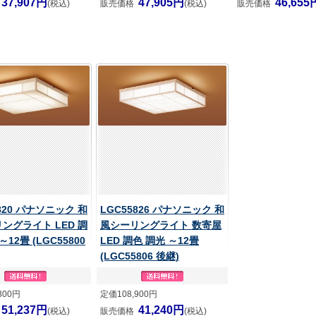
37,907円
47,905円
46,655
(税込)
販売価格
(税込)
販売価格
820 パナソニック 和
LGC55826 パナソニック 和
ングライト LED 調
風シーリングライト 数寄屋
～12畳 (LGC55800
LED 調色 調光 ～12畳
(LGC55806 後継)
300円
定価108,900円
51,237円
41,240円
(税込)
販売価格
(税込)