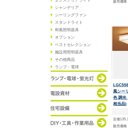
販売価格
シャンデリア
シーリングファン
スタンドライト
和風照明器具
オプション
ベストセレクション
施設用照明器具
その他商品
ランプ・電球
LGC55
風シーリ
色 調光 
相当品)
定価135,
販売価格