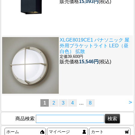
販売価格
15,093円
(税込)
XLGE8019CE1 パナソニック 屋
外用ブラケットライト LED（昼
白色） 拡散
定価39,600円
販売価格
15,546円
(税込)
>
1
2
3
4
…
8
商品検索
ホーム
マイページ
カート