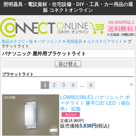
照明器具・電設資材・住宅設備・DIY・工具・カー用品の通
販 コネクトオンライン
商品カテゴリ一覧
>
パナソニック
>
照明器具
>
エクステリアライト
> ブ
ラケットライト
パナソニック 屋外用ブラケットライト
並び替え
ブラケットライト
>
1
2
3
4
…
8
LGW80158LE1 パナソニック ポ
ーチライト 勝手口灯 LED（昼白
色） 拡散
定価14,960円
販売価格
5,838円
(税込)