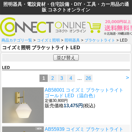
照明器具・電設資材・住宅設備・DIY・工具・カー用品の通
販 コネクトオンライン
商品カテゴリ一覧
>
コイズミ照明
>
照明器具
>
ブラケットライト
> LED
コイズミ照明 ブラケットライト LED
並び替え
LED
>
1
2
3
4
…
26
AB58001 コイズミ ブラケットライト
ゴールド LED（温白色）
定価30,800円
販売価格
13,475円
(税込)
AB55939 コイズミ ブラケットライト