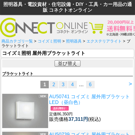
照明器具・電設資材・住宅設備・DIY・工具・カー用品の通
販 コネクトオンライン
商品カテゴリ一覧
>
コイズミ照明
>
照明器具
>
エクステリアライト
> ブ
ラケットライト
コイズミ照明 屋外用ブラケットライト
並び替え
ブラケットライト
>
1
2
3
4
…
6
AU50741 コイズミ 屋外用ブラケット
LED（昼白色）
定価86,350円
販売価格
37,311円
(税込)
AU50739 コイズミ 屋外用ブラケット