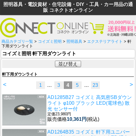
照明器具・電設資材・住宅設備・DIY・工具・カー用品の通
販 コネクトオンライン
商品カテゴリ一覧
>
コイズミ照明
>
照明器具
>
エクステリアライト
> 軒
下用ダウンライト
コイズミ照明 軒下用ダウンライト
並び替え
軒下用ダウンライト
<
>
1
…
3
4
5
…
23
AD1285B27 コイズミ 高気密SBダウン
ライト φ100 ブラック LED(電球色) 散
光 センサー付
定価23,980円
販売価格
10,361円
(税込)
AD1264B35 コイズミ 軒下用ユニバー