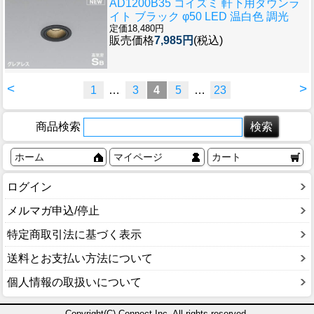
AD1200B35 コイズミ 軒下用ダウンラ
イト ブラック φ50 LED 温白色 調光
定価18,480円
販売価格
7,985円
(税込)
<
>
1
…
3
4
5
…
23
商品検索
ホーム
マイページ
カート
ログイン
メルマガ申込/停止
特定商取引法に基づく表示
送料とお支払い方法について
個人情報の取扱いについて
Copyright(C) Connect Inc. All rights reserved.