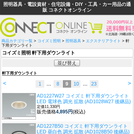
照明器具・電設資材・住宅設備・DIY・工具・カー用品の通
販 コネクトオンライン
商品カテゴリ一覧
>
コイズミ照明
>
照明器具
>
エクステリアライト
> 軒
下用ダウンライト
コイズミ照明 軒下用ダウンライト
並び替え
軒下用ダウンライト
<
>
1
…
8
9
10
…
23
AD1227W27 コイズミ 軒下用ダウンライト
LED 電球色 調光 拡散 (AD1028W27 後継品)
定価11,330円
販売価格
4,895円
(税込)
AD1227B50 コイズミ 軒下用ダウンライト
LED 昼白色 調光 拡散 (AD1028B50 後継品)