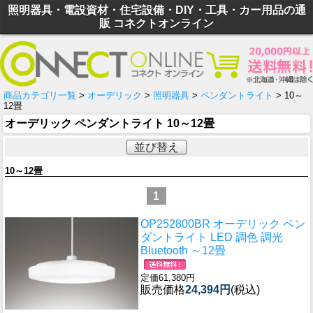
照明器具・電設資材・住宅設備・DIY・工具・カー用品の通
販 コネクトオンライン
商品カテゴリ一覧
>
オーデリック
>
照明器具
>
ペンダントライト
> 10～
12畳
オーデリック ペンダントライト 10～12畳
並び替え
10～12畳
1
OP252800BR オーデリック ペン
ダントライト LED 調色 調光
Bluetooth ～12畳
定価61,380円
販売価格
24,394円
(税込)