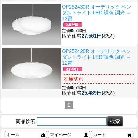
OP252430R オーデリック ペン
ダントライト LED 調色 調光 ～
12畳
定価65,780円
販売価格
27,561円
(税込)
OP252428R オーデリック ペン
ダントライト LED 調色 調光 ～
12畳
在庫切れ
定価65,780円
販売価格
25,489円
(税込)
1
商品検索
ホーム
マイページ
カート