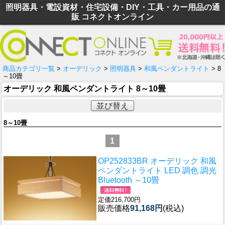
照明器具・電設資材・住宅設備・DIY・工具・カー用品の通
販 コネクトオンライン
商品カテゴリ一覧
>
オーデリック
>
照明器具
>
和風ペンダントライト
> 8
～10畳
オーデリック 和風ペンダントライト 8～10畳
並び替え
8～10畳
1
OP252833BR オーデリック 和風
ペンダントライト LED 調色 調光
Bluetooth ～10畳
定価216,700円
販売価格
91,168円
(税込)