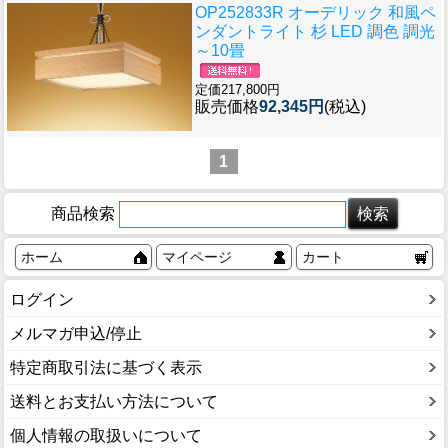
OP252833R オーデリック 和風ペ
ンダントライト 杉 LED 調色 調光
～10畳
定価217,800円
販売価格
92,345円
(税込)
1
商品検索
ホーム
マイページ
カート
ログイン
メルマガ申込/停止
特定商取引法に基づく表示
送料とお支払い方法について
個人情報の取扱いについて