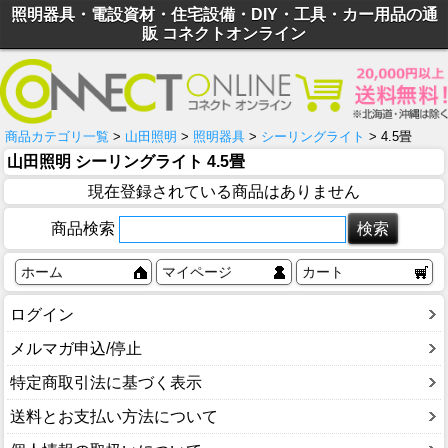
照明器具・電設資材・住宅設備・DIY・工具・カー用品の通
販 コネクトオンライン
商品カテゴリ一覧
>
山田照明
>
照明器具
>
シーリングライト
> 4.5畳
山田照明 シーリングライト 4.5畳
現在登録されている商品はありません
商品検索
ホーム
マイページ
カート
ログイン
メルマガ申込/停止
特定商取引法に基づく表示
送料とお支払い方法について