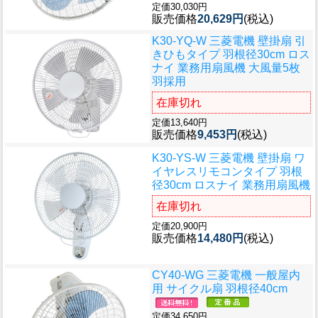
定価30,030円
販売価格
20,629円
(税込)
K30-YQ-W 三菱電機 壁掛扇 引
きひもタイプ 羽根径30cm ロス
ナイ 業務用扇風機 大風量5枚
羽採用
在庫切れ
定価13,640円
販売価格
9,453円
(税込)
K30-YS-W 三菱電機 壁掛扇 ワ
イヤレスリモコンタイプ 羽根
径30cm ロスナイ 業務用扇風機
在庫切れ
定価20,900円
販売価格
14,480円
(税込)
CY40-WG 三菱電機 一般屋内
用 サイクル扇 羽根径40cm
定価34,650円