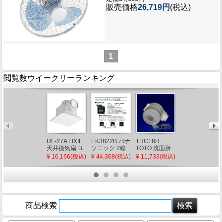
販売価格
26,719円
(税込)
1
閲覧数ウイークリーランキング
UF-27A LIXIL
EK3822B パナ
THC18R
CQ853B03K2
天井換気扇 ユ
ソニック 2線
TOTO 洗面所
パナソニック
ニットバス用
式電気錠用シ
部品 洗面所水
シャワーホー
¥ 16,166(税込)
¥ 44,368(税込)
¥ 11,733(税込)
¥ 10,600(税込)
(UF-23A 後継
ークレットス
栓 シャワーヘ
ス メタルホー
品)
イッチ(埋込型)
ッド部
ス L=1200
ブラック
（TL385型
(CQ853B03K1
用）
後継品)
商品検索