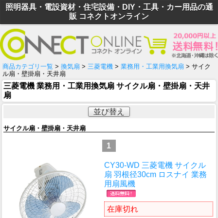
照明器具・電設資材・住宅設備・DIY・工具・カー用品の通
販 コネクトオンライン
商品カテゴリ一覧
>
換気扇
>
三菱電機
>
業務用・工業用換気扇
> サイク
ル扇・壁掛扇・天井扇
三菱電機 業務用・工業用換気扇 サイクル扇・壁掛扇・天井
扇
並び替え
サイクル扇・壁掛扇・天井扇
1
CY30-WD 三菱電機 サイクル
扇 羽根径30cm ロスナイ 業務
用扇風機
在庫切れ