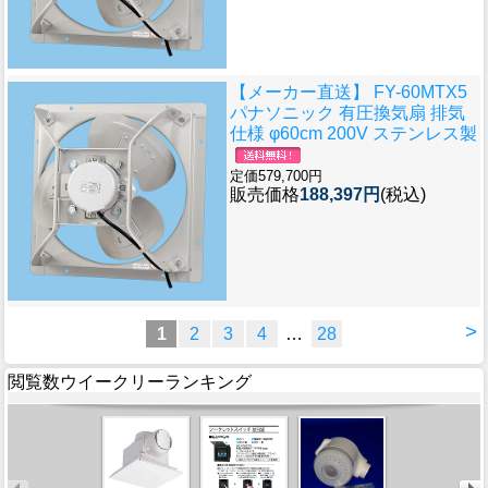
【メーカー直送】 FY-60MTX5
パナソニック 有圧換気扇 排気
仕様 φ60cm 200V ステンレス製
定価579,700円
販売価格
188,397円
(税込)
>
1
2
3
4
…
28
閲覧数ウイークリーランキング