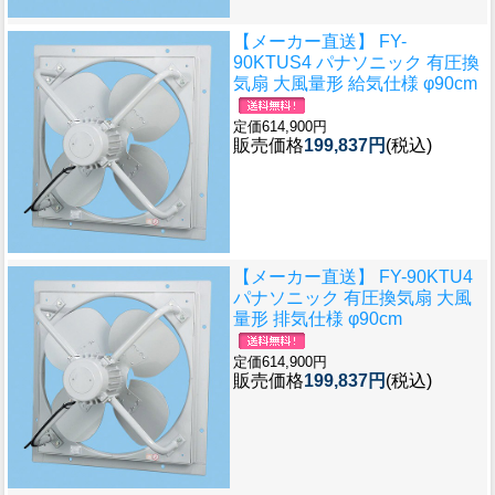
【メーカー直送】 FY-
90KTUS4 パナソニック 有圧換
気扇 大風量形 給気仕様 φ90cm
定価614,900円
販売価格
199,837円
(税込)
【メーカー直送】 FY-90KTU4
パナソニック 有圧換気扇 大風
量形 排気仕様 φ90cm
定価614,900円
販売価格
199,837円
(税込)