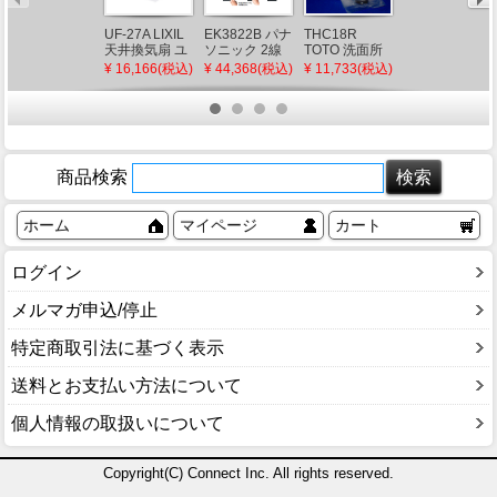
UF-27A LIXIL
EK3822B パナ
THC18R
CQ853B03K2
天井換気扇 ユ
ソニック 2線
TOTO 洗面所
パナソニック
ニットバス用
式電気錠用シ
部品 洗面所水
シャワーホー
¥ 16,166(税込)
¥ 44,368(税込)
¥ 11,733(税込)
¥ 10,600(税込)
(UF-23A 後継
ークレットス
栓 シャワーヘ
ス メタルホー
品)
イッチ(埋込型)
ッド部
ス L=1200
ブラック
（TL385型
(CQ853B03K1
用）
後継品)
商品検索
ホーム
マイページ
カート
ログイン
メルマガ申込/停止
特定商取引法に基づく表示
送料とお支払い方法について
個人情報の取扱いについて
Copyright(C) Connect Inc. All rights reserved.