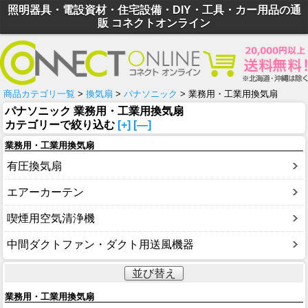
照明器具・電設資材・住宅設備・DIY・工具・カー用品の通
販 コネクトオンライン
商品カテゴリ一覧
>
換気扇
>
パナソニック
> 業務用・工業用換気扇
パナソニック 業務用・工業用換気扇
カテゴリーで絞り込む
[+]
[—]
業務用・工業用換気扇
有圧換気扇
エアーカーテン
喫煙用空気清浄機
中間ダクトファン・ダクト用送風機器
並び替え
業務用・工業用換気扇