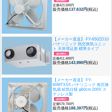
定価423,500円
販売価格
137,632円
(税込)
【メーカー直送】 FY-650ZD10
パナソニック 熱交換気ユニッ
ト 天井埋込形 標準タイプ
定価411,400円
販売価格
143,990円
(税込)
【メーカー直送】 FY-
60MTXS5 パナソニック 有圧換
気扇 給気仕様 φ60cm 200V ス
テンレス製
定価579,700円
販売価格
188,397円
(税込)