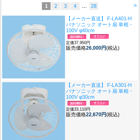
>
1
2
3
4
…
28
【メーカー直送】 F-LA401-H
パナソニック オート扇 単相・
100V φ40cm
定価37,950円
販売価格
26,000円
(税込)
【メーカー直送】 F-LA301-H
パナソニック オート扇 単相・
100V φ30cm
定価33,110円
販売価格
22,670円
(税込)