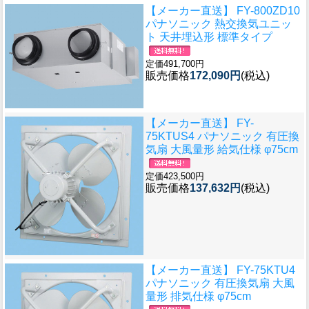
【メーカー直送】 FY-800ZD10
パナソニック 熱交換気ユニッ
ト 天井埋込形 標準タイプ
定価491,700円
販売価格
172,090円
(税込)
【メーカー直送】 FY-
75KTUS4 パナソニック 有圧換
気扇 大風量形 給気仕様 φ75cm
定価423,500円
販売価格
137,632円
(税込)
【メーカー直送】 FY-75KTU4
パナソニック 有圧換気扇 大風
量形 排気仕様 φ75cm