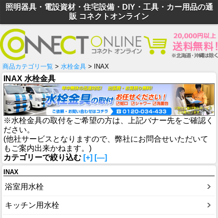
照明器具・電設資材・住宅設備・DIY・工具・カー用品の通
販 コネクトオンライン
商品カテゴリ一覧
>
水栓金具
> INAX
INAX 水栓金具
※水栓金具の取付をご希望の方は、上記バナー先をご確認く
ださい。
(他社サービスとなりますので、弊社にお問合せいただいて
もご案内出来かねます。)
カテゴリーで絞り込む
[+]
[—]
INAX
浴室用水栓
キッチン用水栓