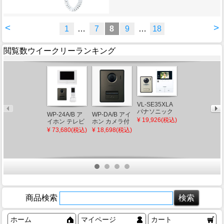
<
>
1
…
7
8
9
…
18
閲覧数ウイークリーランキング
WS-14A アイ
ホン テレビド
VL-SE35XLA
アホンセット
¥ 31,424(税込)
パナソニック
WP-24A/B ア
WP-DA/B アイ
ワイヤレス子
テレビドアホ
¥ 19,926(税込)
イホン テレビ
ホン カメラ付
機付き 1・4タ
ン 2-2タイプ
ドアホンワイ
玄関子機 露出
イプ
¥ 73,680(税込)
¥ 18,698(税込)
電源直結式
ヤレスセット
型 1/2.9型カラ
2:4 ワイヤレス
ーCMOS ブラ
子機付き 7型
ック
カラー液晶 ブ
ラック
商品検索
ホーム
マイページ
カート