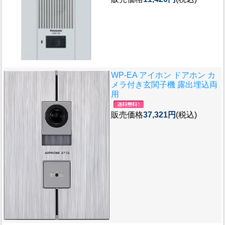
WP-EA アイホン ドアホン カ
メラ付き玄関子機 露出埋込両
用
販売価格
37,321円
(税込)