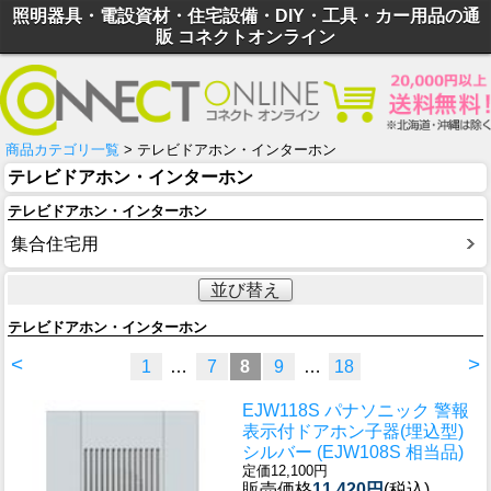
照明器具・電設資材・住宅設備・DIY・工具・カー用品の通
販 コネクトオンライン
商品カテゴリ一覧
> テレビドアホン・インターホン
テレビドアホン・インターホン
テレビドアホン・インターホン
集合住宅用
並び替え
テレビドアホン・インターホン
<
>
1
…
7
8
9
…
18
EJW118S パナソニック 警報
表示付ドアホン子器(埋込型)
シルバー (EJW108S 相当品)
定価12,100円
販売価格
11,420円
(税込)