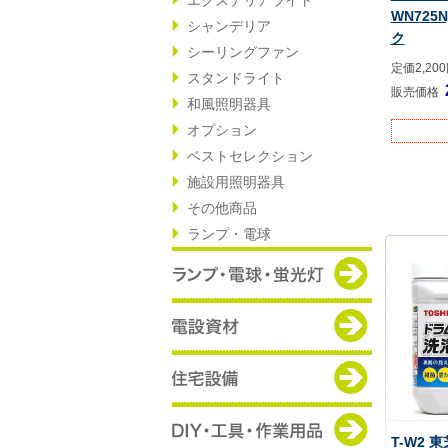
WN725N
シャンデリア
ク
シーリングファン
定価2,20
スタンドライト
販売価格
和風照明器具
オプション
ベストセレクション
施設用照明器具
その他商品
ランプ・電球
T-W2 