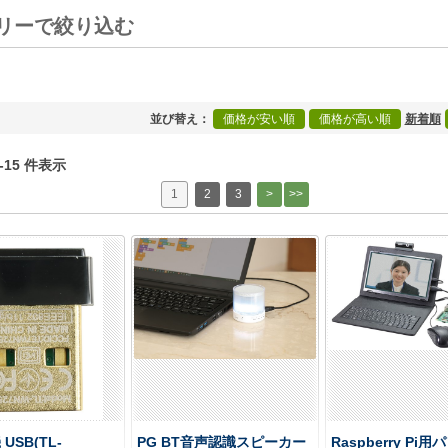
リーで絞り込む
[+]
並び替え
価格が安い順
価格が高い順
新着順
1-15 件表示
1
2
3
 USB(TL-
PG BT音声認識スピーカー
Raspberry Pi