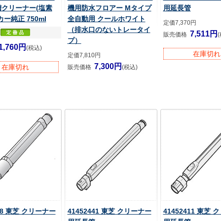
槽クリーナー(塩素
機用防水フロアー Mタイプ
用延長管
カー純正 750ml
全自動用 クールホワイト
定価7,370円
（排水口のないトレータイ
7,511円
販売価格
プ）
1,760円
(税込)
在庫切れ
定価7,810円
7,300円
在庫切れ
販売価格
(税込)
438 東芝 クリーナー
41452441 東芝 クリーナー
41452411 東芝