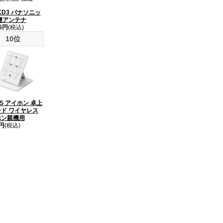
FKD3 パナソニッ
継アンテナ
76円
(税込)
10位
-S アイホン 卓上
ド ワイヤレス
ホン親機用
9円
(税込)