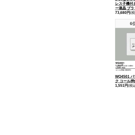
レス子機付き
ー液晶 ブラ
73,680円
(税
6
WQ4501 
ク コール押
1,551円
(税