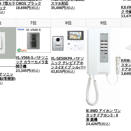
 7型カラ
CMOS ブラック
スマホ対応
KX-
ック
18,698円
(税込)
35,498円
(税込)
ク 中
込)
13,4
位
7位
8位
9位
VL-V566-S パナソニ
VL-SE50KPA パナソ
KRW
ック カラーカメラ玄
ニック テレビドアホ
スタン
関子機
ン 2-2タイプ シルバー
ドア
23,345円
(税込)
43,815円
(税込)
3,84
パナソニッ
釦(常開形)
込)
IE-8MD アイホン ワン
タッチドアホン3・6
形 親機
24,426円
(税込)