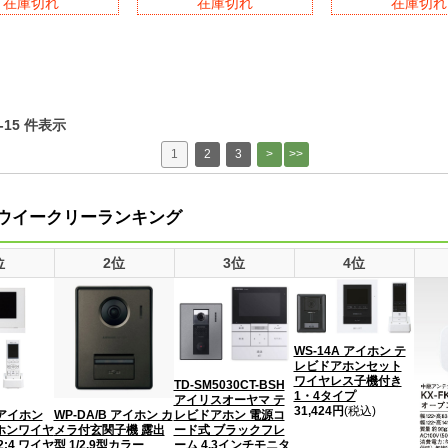
在庫切れ
在庫切れ
在庫切れ
1-15 件表示
1
2
3
ウイークリーランキング
位
2位
3位
4位
WS-14A アイホン テ
レビドアホンセット
ワイヤレス子機付き
TD-SM5030CT-BSH
1・4タイプ
アイリスオーヤマ テ
31,424円
(税込)
B アイホン
WP-DA/B アイホン カ
レビドアホン 電源コ
ホンワイヤ
メラ付玄関子機 露出
ード式 ブラックフレ
:4 ワイヤ
型 1/2.9型カラー
ーム 4.3インチモニタ