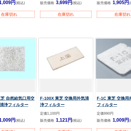
1,009円
3,699円
1,905円
(税込)
販売価格
(税込)
販売価格
在庫切れ
在庫切れ
在庫切れ
 東芝 自然給気口用交
F-100X 東芝 交換用外気清
F-1C 東芝 交換
清浄フィルター
浄フィルター
フィルター
定価1,100円
定価990円
1,009円
1,121円
1,009円
(税込)
販売価格
(税込)
販売価格