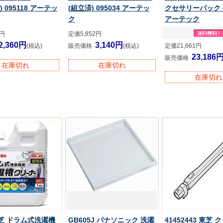
) 095118 アーテッ
(組立済) 095034 アーテッ
クセサリーパック 0
ク
アーテック
0円
定価5,852円
2,360円
3,140円
(税込)
販売価格
(税込)
定価21,661円
23,186
販売価格
在庫切れ
在庫切れ
在庫切れ
東芝 ドラム式洗濯機
GB605J パナソニック 洗濯
41452443 東芝