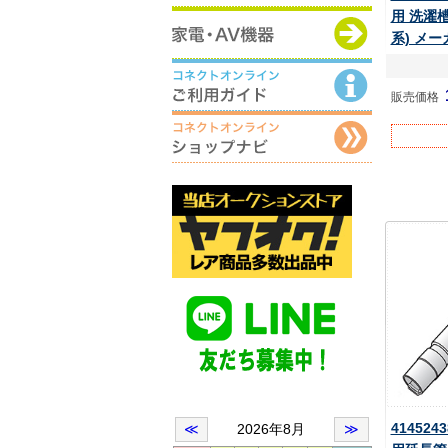
用 洗濯
系) メー
販売価格
41452