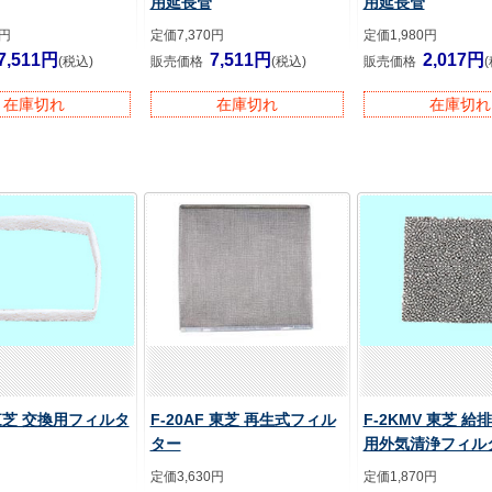
用延長管
用延長管
0円
定価7,370円
定価1,980円
7,511円
7,511円
2,017円
(税込)
販売価格
(税込)
販売価格
在庫切れ
在庫切れ
在庫切れ
 東芝 交換用フィルタ
F-20AF 東芝 再生式フィル
F-2KMV 東芝 
ター
用外気清浄フィル
定価3,630円
定価1,870円