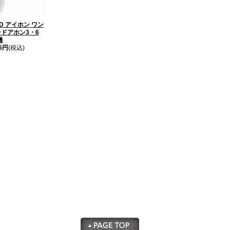
MD アイホン ワン
ドアホン3・6
機
26円
(税込)