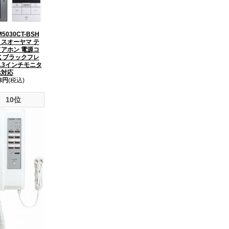
M5030CT-BSH
スオーヤマ テ
アホン 電源コ
 ブラックフレ
4.3インチモニタ
ホ対応
98円
(税込)
10位