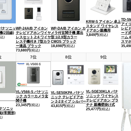
TD-S
KRW-S アイホン 卓上
アイリ
スタンド ワイヤレス
 パナソニッ
WP-24A/B アイホン
WP-DA/B アイホン カ
レビド
ドアホン親機用
(2回線)
テレビドアホンワイヤ
メラ付玄関子機 露出
ード式
3,849円
(税込)
込)
レスセット 2:4 ワイヤ
型 1/2.9型カラー
ーム 
レス子機付き 7型カラ
CMOS ブラック
スマ
ー液晶 ブラック
18,698円
(税込)
35,4
73,680円
(税込)
位
7位
8位
9位
VL-SGE30KLA パナ
VL-V566-S パナソニ
VL-SE50KPA パナソ
ソニック ワイヤレス
ック カラーカメラ玄
ニック テレビドアホ
テレビドアホン プラ
関子機
ン 2-2タイプ シルバー
チナ 親機壁掛け式
23,345円
(税込)
43,815円
(税込)
パナソニッ
25,477円
(税込)
釦(常開形)
込)