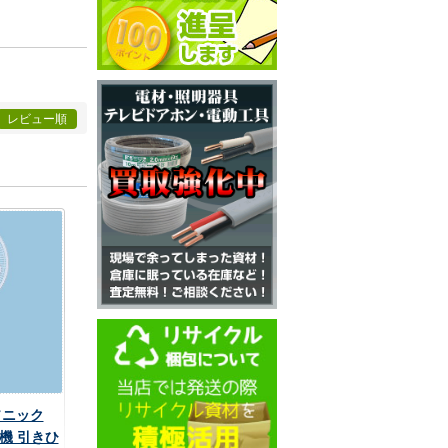
レビュー順
ナソニック
機 引きひ