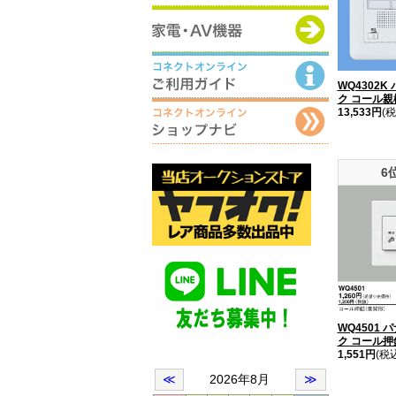
WQ4302K
ク コール親機
13,533円
(税
6
WQ4501 
ク コール押
1,551円
(税