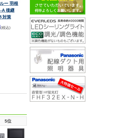
ルー 羽根
1-A 後継
暑さ対策
円
(税込)
5位