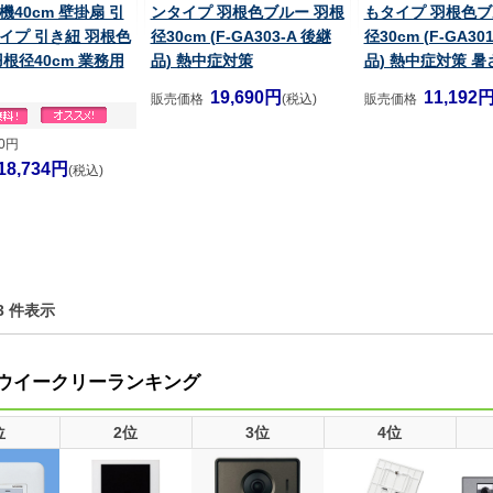
40cm 壁掛扇 引
ンタイプ 羽根色ブルー 羽根
もタイプ 羽根色ブ
イプ 引き紐 羽根色
径30cm (F-GA303-A 後継
径30cm (F-GA30
根径40cm 業務用
品) 熱中症対策
品) 熱中症対策 
19,690円
11,192
販売価格
(税込)
販売価格
70円
18,734円
(税込)
1-3 件表示
ウイークリーランキング
位
2位
3位
4位