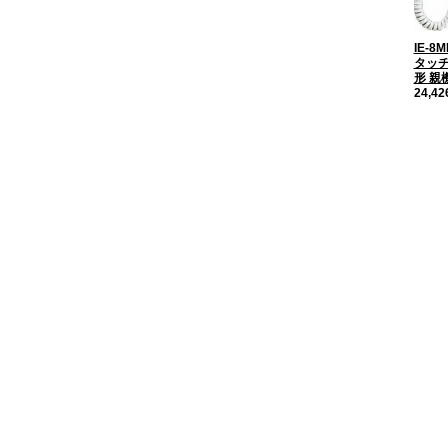
IE-8
タッチ
形 親
24,4