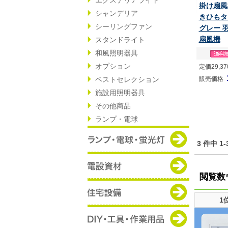
掛け扇風機
シャンデリア
きひもタ
シーリングファン
グレー 羽
扇風機
スタンドライト
和風照明器具
オプション
定価29,3
ベストセレクション
販売価格
施設用照明器具
その他商品
ランプ・電球
3 件中 
閲覧数
1