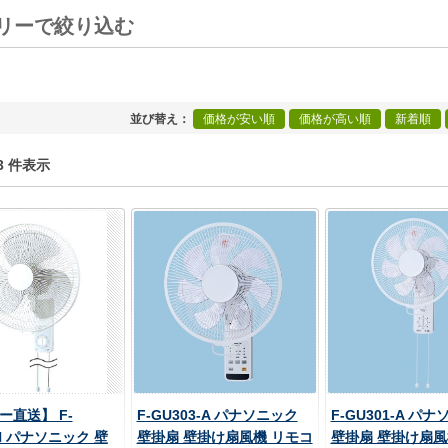
リーで絞り込む
[+]
並び替え
価格が安い順
価格が高い順
新着順
1-3 件表示
ー直送】 F-
F-GU303-A パナソニック
F-GU301-A パ
-H パナソニック 壁
壁掛扇 壁掛け扇風機 リモコ
壁掛扇 壁掛け扇風